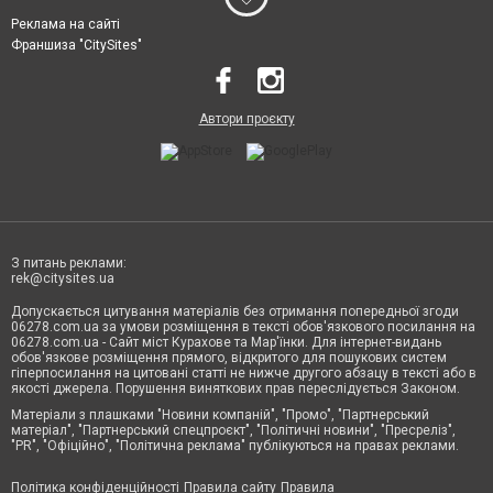
Реклама на сайті
Франшиза "CitySites"
Автори проєкту
З питань реклами:
rek@citysites.ua
Допускається цитування матеріалів без отримання попередньої згоди
06278.com.ua за умови розміщення в тексті обов'язкового посилання на
06278.com.ua - Сайт міст Курахове та Мар'їнки. Для інтернет-видань
обов'язкове розміщення прямого, відкритого для пошукових систем
гіперпосилання на цитовані статті не нижче другого абзацу в тексті або в
якості джерела. Порушення виняткових прав переслідується Законом.
Матеріали з плашками "Новини компаній", "Промо", "Партнерський
матеріал", "Партнерський спецпроєкт", "Політичні новини", "Пресреліз",
"PR", "Офіційно", "Політична реклама" публікуються на правах реклами.
Політика конфіденційності
Правила сайту
Правила