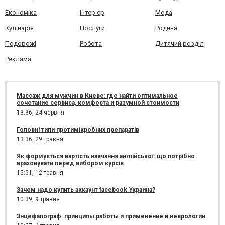
Економіка
Інтер'єр
Мода
Кулінарія
Послуги
Родина
Подорожі
Робота
Дитячий розділ
Реклама
Массаж для мужчин в Киеве: где найти оптимальное
сочетание сервиса, комфорта и разумной стоимости
13:36,
24 червня
Головні типи протимікробних препаратів
13:36,
29 травня
Як формується вартість навчання англійської: що потрібно
враховувати перед вибором курсів
15:51,
12 травня
Зачем надо купить аккаунт facebook Украина?
10:39,
9 травня
Энцефалограф: принципы работы и применение в неврологии