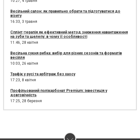
10:27,
4 травня
Весільний салон: як правильно обрати та підготуватися до
візиту
16:33,
3 травня
Сплінт-терапія як ефективний метод зниження навантаження
на зуби та щелепу: в чому її особливості
11:46,
28 квітня
Весільна сукня рибка: вибір для різних сезонів та форматів
весілля
10:03,
26 квітня
Трафік у русі та арбітраж без хаосу
17:23,
8 квітня
Профільований полікарбонат Premium: інвестиція у
довговічність
17:25,
28 березня