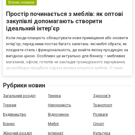
Бізнес новини
Простір починається з меблів: як оптові
закупівлі допомагають створити
ідеальний інтер’єр
Коли люди планують облаштувати нове приміщення або оновити
інтер’єр, перед ними постає багато запитань: які меблі обрати, як
поєднати стиль і функціональність, де знайти якісну продукцію за
вигідною ціною. Особливо це актуально для бізнесу – меблевих
магазинів, офісів, готелів чи закладів громадського харчування,
де необхідно придбати одразу велику кількість меблів. У таких
випадках найкращим рішенням стає оптова закупівля
безпосередньо у виробника. Ознайо...
Рубрики новин
Загальний розділ
Техніка
Здоров'я
Туризм
Нерухомість
Транспорт
Будівництво
Відпочинок
Розваги
Бізнес
Меблі
Спорт
Жіночий розділ
Інтернет
Культура