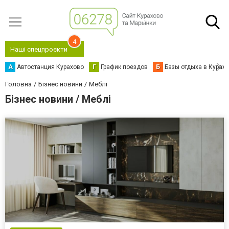
4
Наші спецпроєкти
А
Автостанция Курахово
Г
График поездов
Б
Базы отдыха в Курах
Головна
Бізнес новини
Меблі
Бізнес новини / Меблі