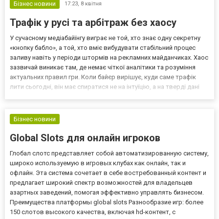
Бізнес новини
17:23,
8 квітня
Трафік у русі та арбітраж без хаосу
У сучасному медіабайїнгу виграє не той, хто знає одну секретну
«кнопку бабло», а той, хто вміє вибудувати стабільний процес
заливу навіть у періоди штормів на рекламних майданчиках. Хаос
зазвичай виникає там, де немає чіткої аналітики та розуміння
актуальних правил гри. Коли байєр вирішує, куди саме трафік
лити сьогодні, він має спиратися не на інтуїцію, а на тверді дані
про апрув, роботу платіжних систем та стабільність проксі. Тільки
системний підхід доз...
Бізнес новини
Global Slots для онлайн игроков
Глобал слотс представляет собой автоматизированную систему,
широко используемую в игровых клубах как онлайн, так и
офлайн. Эта система сочетает в себе востребованный контент и
предлагает широкий спектр возможностей для владельцев
азартных заведений, помогая эффективно управлять бизнесом.
Преимущества платформы global slots Разнообразие игр: более
150 слотов высокого качества, включая hd-контент, с