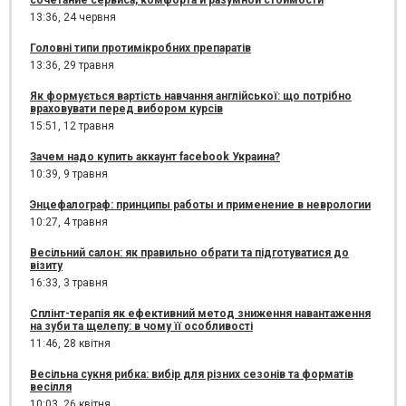
сочетание сервиса, комфорта и разумной стоимости
13:36,
24 червня
Головні типи протимікробних препаратів
13:36,
29 травня
Як формується вартість навчання англійської: що потрібно
враховувати перед вибором курсів
15:51,
12 травня
Зачем надо купить аккаунт facebook Украина?
10:39,
9 травня
Энцефалограф: принципы работы и применение в неврологии
10:27,
4 травня
Весільний салон: як правильно обрати та підготуватися до
візиту
16:33,
3 травня
Сплінт-терапія як ефективний метод зниження навантаження
на зуби та щелепу: в чому її особливості
11:46,
28 квітня
Весільна сукня рибка: вибір для різних сезонів та форматів
весілля
10:03,
26 квітня