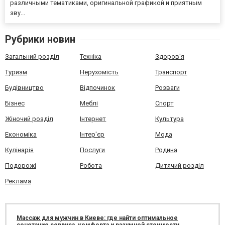
различными тематиками, оригинальной графикой и приятным
зву...
Рубрики новин
Загальний розділ
Техніка
Здоров'я
Туризм
Нерухомість
Транспорт
Будівництво
Відпочинок
Розваги
Бізнес
Меблі
Спорт
Жіночий розділ
Інтернет
Культура
Економіка
Інтер'єр
Мода
Кулінарія
Послуги
Родина
Подорожі
Робота
Дитячий розділ
Реклама
Массаж для мужчин в Киеве: где найти оптимальное