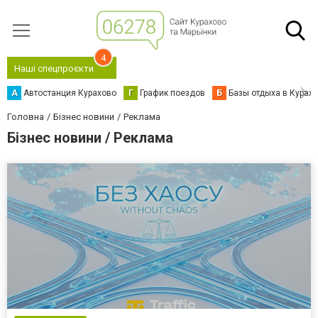
4
Наші спецпроєкти
А
Автостанция Курахово
Г
График поездов
Б
Базы отдыха в Курах
Головна
Бізнес новини
Реклама
Бізнес новини / Реклама