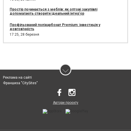
Простір починається з меблів: як оптові закупівлі
допомагають створити ідеальний інтер’єр
Профільований полікарбонат Premium: інвестиція у
довговічність
17:25,
28 березня
Реклама на сайті
Франшиза "CitySites"
Автори проєкту