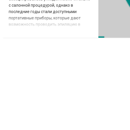
с салонной процедурой, однако в
последние годы стали доступными
портативные приборы, которые дают
возможность проводить эпиляцию в
домашних условиях. На первый взгляд
может показаться, что бытовой лазерный
эпилятор – выгодная альтернатива
посещению салонов, которая позволяет
сэкономить время и деньги. Скажем
честно, экономия сомнительна, хотя
хорошую домашнюю технику нельзя
упрекну...