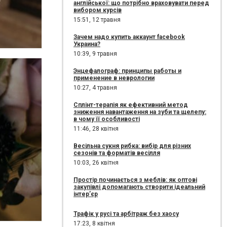
англійської: що потрібно враховувати перед
вибором курсів
15:51,
12 травня
Зачем надо купить аккаунт facebook
Украина?
10:39,
9 травня
Энцефалограф: принципы работы и
применение в неврологии
10:27,
4 травня
Сплінт-терапія як ефективний метод
зниження навантаження на зуби та щелепу:
в чому її особливості
11:46,
28 квітня
Весільна сукня рибка: вибір для різних
сезонів та форматів весілля
10:03,
26 квітня
Простір починається з меблів: як оптові
закупівлі допомагають створити ідеальний
інтер’єр
Трафік у русі та арбітраж без хаосу
17:23,
8 квітня