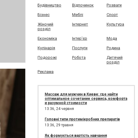
Будівництво
Відпочинок
Розваги
Бізнес
Меблі
Спорт
Жіночий
Інтернет
Культура
розділ
Економіка
Інтер'єр
Мода
Кулінарія
Послуги
Родина
Подорожі
Робота
Дитячий
розділ
Реклама
Массаж для мужчин в Киеве: где найти
оптимальное сочетание сервиса, комфорта
и разумной стоимости
13:36,
24 червня
Головні типи протимікробних препаратів
13:36,
29 травня
Як формується вартість навчання