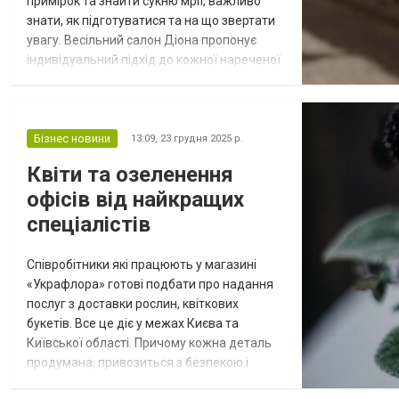
примірок та знайти сукню мрії, важливо
знати, як підготуватися та на що звертати
увагу. Весільний салон Діона пропонує
індивідуальний підхід до кожної нареченої
та широкий вибір моделей у різних цінових
категоріях. Як вибрати весільний салон?
Критерій На що звернути увагу Асортимент
Різноманіття силуетів, розмірів та цінових
Бізнес новини
13:09,
23 грудня 2025 р.
категорій Персонал Досвід, уважність,
Квіти та озеленення
відсутність тиску Умо...
офісів від найкращих
спеціалістів
Співробітники які працюють у магазині
«Украфлора» готові подбати про надання
послуг з доставки рослин, квіткових
букетів. Все це діє у межах Києва та
Київської області. Причому кожна деталь
продумана, привозиться з безпекою і
вчасно. Роблячи замовлення квітів Київ,