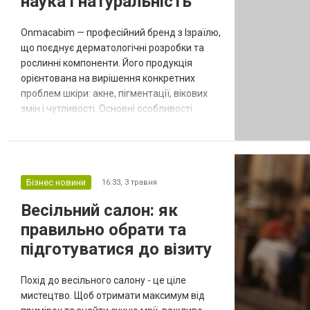
наука і натуральність
Onmacabim — професійний бренд з Ізраїлю,
що поєднує дерматологічні розробки та
рослинні компоненти. Його продукція
орієнтована на вирішення конкретних
проблем шкіри: акне, пігментації, вікових
змін і чутливості. Основні особливості
Onmacabim: Фітотерапія і медицина:
використання екстрактів лікарських
рослин у поєднанні з активними
компонентами. Висока концентрація
Бізнес новини
16:33,
3 травня
активів: формули працюють на рівні дерми.
Салонні протоколи: кожна лінія має чітке
Весільний салон: як
призначенн...
правильно обрати та
підготуватися до візиту
Похід до весільного салону - це ціле
мистецтво. Щоб отримати максимум від