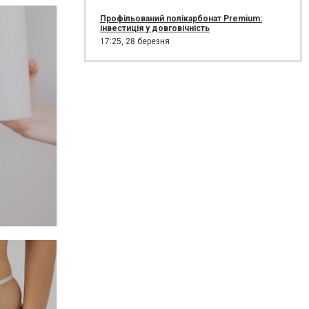
Профільований полікарбонат Premium:
інвестиція у довговічність
17:25,
28 березня