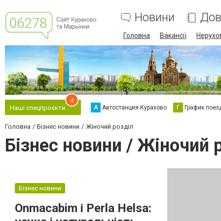
Новини
Дов
Головна
Вакансії
Нерухо
4
А
Автостанция Курахово
Г
График поез
Наші спецпроєкти
Головна
Бізнес новини
Жіночий розділ
Бізнес новини / Жіночий 
Бізнес новини
Onmacabim і Perla Helsa: