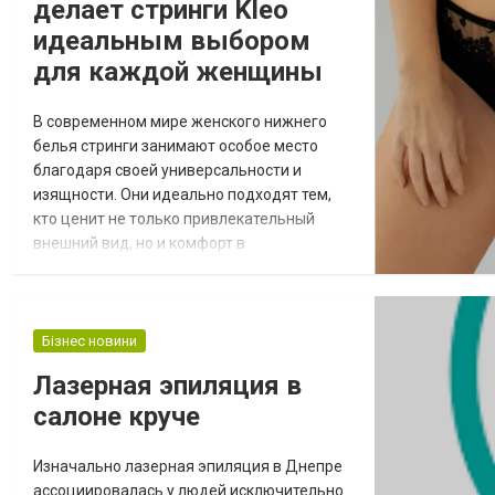
делает стринги Kleo
дают предсказуемый результат и раб...
идеальным выбором
для каждой женщины
В современном мире женского нижнего
белья стринги занимают особое место
благодаря своей универсальности и
изящности. Они идеально подходят тем,
кто ценит не только привлекательный
внешний вид, но и комфорт в
повседневной носке. Интернет-магазин
Kleo предлагает широкий ассортимент
стрингов, сочетающих в себе модные
тенденции, высокое качество материалов
Бізнес новини
и удобство, что делает их идеальным
Лазерная эпиляция в
выбором для каждой женщины. Почему
салоне круче
именно стринги Kleo? Многие женщин...
Изначально лазерная эпиляция в Днепре
ассоциировалась у людей исключительно