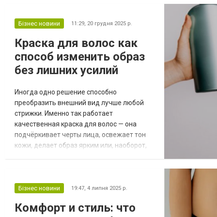
вийде оцінити всі ті переваги та
особливості, які можна отримати з перших
хвилин співробітництва. Причому товари
Бізнес новини
11:29,
20 грудня 2025 р.
доставляються у спеціальних контейнерах
Краска для волос как
з водою, що дозволяє зберегти у
способ изменить образ
первинно...
без лишних усилий
Иногда одно решение способно
преобразить внешний вид лучше любой
стрижки. Именно так работает
качественная краска для волос — она
подчёркивает черты лица, освежает тон
кожи, делает образ ярким или, наоборот,
мягким и спокойным. Однако важен не
только цвет, но и то, какой продукт вы
выбираете. Почему стойкая краска
остаётся фаворитом Несмотря на
Бізнес новини
19:47,
4 липня 2025 р.
появление десятков новых техник, стойкие
Комфорт и стиль: что
красители не теряют популярности. Они