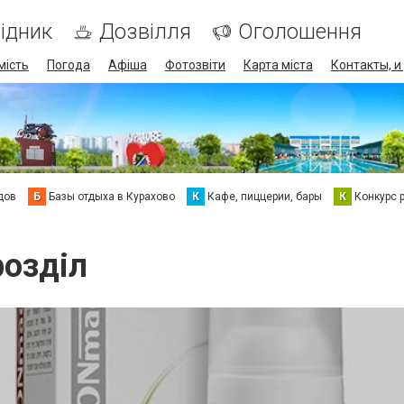
ідник
Дозвілля
Оголошення
мість
Погода
Афіша
Фотозвіти
Карта міста
Контакты, и
дов
Б
Базы отдыха в Курахово
К
Кафе, пиццерии, бары
К
Конкурс 
розділ