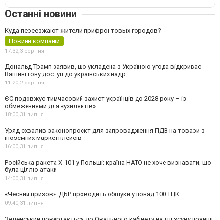
Останні новини
Куда переезжают жители прифронтовых городов?
Новини компаній
17:32,
3 серпня
Дональд Трамп заявив, що укладена з Україною угода відкриває
Вашингтону доступ до українських надр
11:20,
2 серпня
ЄС подовжує тимчасовий захист українців до 2028 року – із
обмеженнями для «ухилянтів»
18:00,
31 липня
Уряд схвалив законопроєкт для запровадження ПДВ на товари з
іноземних маркетплейсів
16:00,
31 липня
Російська ракета Х-101 у Польщі: країна НАТО не хоче визнавати, що
була ціллю атаки
14:00,
31 липня
«Чесний призов»: ДБР проводить обшуки у понад 100 ТЦК
09:40,
31 липня
Зеленський повертається до Овального кабінету на тлі зсуву позиції