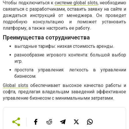
Чтобы подключиться к
системе global slots
, необходимо
связаться с разработчиками, оставить заявку на сайте и
дождаться инструкций от менеджера. Он проведет
подробную консультацию и поможет установить
платформу, а также настроить ее работу.
Преимущества сотрудничества
выгодные тарифы: низкая стоимость аренды.
разнообразие игрового контента: большой выбор
игр.
простота управления: легкость в управлении
бизнесом.
Global slots
обеспечивает высокое качество работы и
софта, предлагая владельцам заведений эффективное
управление бизнесом с минимальными затратами.