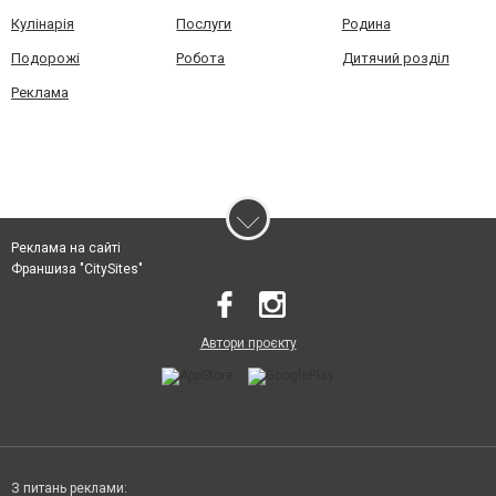
Кулінарія
Послуги
Родина
Подорожі
Робота
Дитячий розділ
Реклама
Реклама на сайті
Франшиза "CitySites"
Автори проєкту
З питань реклами: