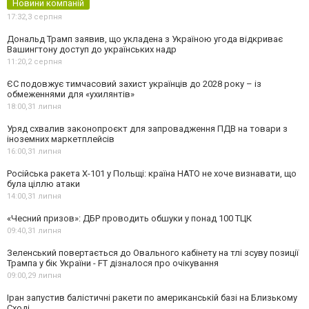
Новини компаній
17:32,
3 серпня
Дональд Трамп заявив, що укладена з Україною угода відкриває
Вашингтону доступ до українських надр
11:20,
2 серпня
ЄС подовжує тимчасовий захист українців до 2028 року – із
обмеженнями для «ухилянтів»
18:00,
31 липня
Уряд схвалив законопроєкт для запровадження ПДВ на товари з
іноземних маркетплейсів
16:00,
31 липня
Російська ракета Х-101 у Польщі: країна НАТО не хоче визнавати, що
була ціллю атаки
14:00,
31 липня
«Чесний призов»: ДБР проводить обшуки у понад 100 ТЦК
09:40,
31 липня
Зеленський повертається до Овального кабінету на тлі зсуву позиції
Трампа у бік України - FT дізналося про очікування
09:00,
29 липня
Іран запустив балістичні ракети по американській базі на Близькому
Сході