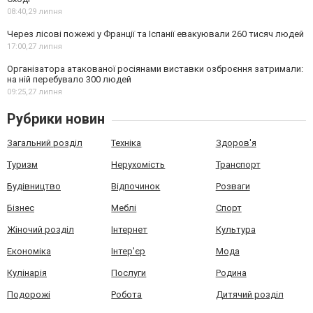
08:40,
29 липня
Через лісові пожежі у Франції та Іспанії евакуювали 260 тисяч людей
17:00,
27 липня
Організатора атакованої росіянами виставки озброєння затримали:
на ній перебувало 300 людей
09:25,
27 липня
Рубрики новин
Загальний розділ
Техніка
Здоров'я
Туризм
Нерухомість
Транспорт
Будівництво
Відпочинок
Розваги
Бізнес
Меблі
Спорт
Жіночий розділ
Інтернет
Культура
Економіка
Інтер'єр
Мода
Кулінарія
Послуги
Родина
Подорожі
Робота
Дитячий розділ