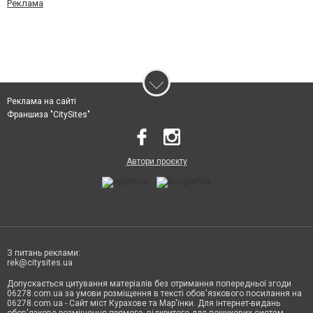
Реклама
Реклама на сайті
Франшиза "CitySites"
Автори проєкту
З питань реклами:
rek@citysites.ua
Допускається цитування матеріалів без отримання попередньої згоди
06278.com.ua за умови розміщення в тексті обов'язкового посилання на
06278.com.ua - Сайт міст Курахове та Мар'їнки. Для інтернет-видань