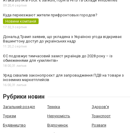
Атака БпЛА в Росії: є загиблі, горять НПЗ та склади Wildberries
09:20,
4 серпня
Куда переезжают жители прифронтовых городов?
Новини компаній
17:32,
3 серпня
Дональд Трамп заявив, що укладена з Україною угода відкриває
Вашингтону доступ до українських надр
11:20,
2 серпня
ЄС подовжує тимчасовий захист українців до 2028 року – із
обмеженнями для «ухилянтів»
18:00,
31 липня
Уряд схвалив законопроєкт для запровадження ПДВ на товари з
іноземних маркетплейсів
16:00,
31 липня
Рубрики новин
Загальний розділ
Техніка
Здоров'я
Туризм
Нерухомість
Транспорт
Будівництво
Відпочинок
Розваги