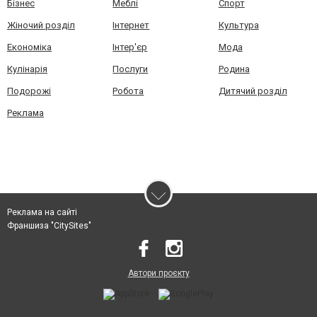
Бізнес
Меблі
Спорт
Жіночий розділ
Інтернет
Культура
Економіка
Інтер'єр
Мода
Кулінарія
Послуги
Родина
Подорожі
Робота
Дитячий розділ
Реклама
Реклама на сайті
Франшиза "CitySites"
Автори проєкту