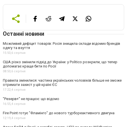
Останні новини
Можливий дефіцит товарів: Росія знищила склади відомих брендів
одягу та взуття
15:50,
6 серпня
США різко змінили підхід до України: у Politico розкрили, що тепер
допомагає краще бити по Росії
08:50,
6 серпня
Правила змінилися: частина українських чоловіків більше не зможе
отримати захист у цій країні ЄС
17:22,
4 серпня
"Резерв+" не працює: що відомо
16:55,
4 серпня
Fire Point готує "Фламінго" до нового турбореактивного двигуна
12:19,
4 серпня