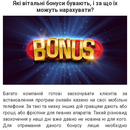
Які вітальні бонуси бувають, і за що їх
можуть нарахувати?
Багато компаній готові заохочувати клієнтів за
встановлення програм онлайн казино на свої мобільні
телефони. За такі та низку інших дій гравцям дають або
гроші, або фріспіни для певних апаратів. Такий різновид
заохочення у наші дні вже давно не новина ні для кого.
Для отримання даного бонусу лише необхідно