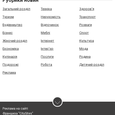
Загальний розділ
Техніка
Здоров'я
Туризм
Нерухомість
Транспорт
Будівництво
Відпочинок
Розваги
Бізнес
Меблі
Спорт
Жіночий розділ
Інтернет
Культура
Економіка
Інтер'єр
Мода
Кулінарія
Послуги
Родина
Подорожі
Робота
Дитячий розділ
Реклама
Реклама на сайті
Франшиза "CitySites"