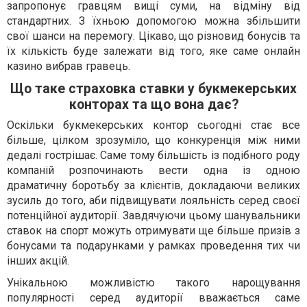
запропонує гравцям вищі суми, на відміну від
стандартних. З їхньою допомогою можна збільшити
свої шанси на перемогу. Цікаво, що різновид бонусів та
їх кількість буде залежати від того, яке саме онлайн
казино вибрав гравець.
Що таке страховка ставки у букмекерських
конторах та що вона дає?
Оскільки букмекерських контор сьогодні стає все
більше, цілком зрозуміло, що конкуренція між ними
дедалі гострішає. Саме тому більшість із подібного роду
компаній розпочинають вести одна із одною
драматичну боротьбу за клієнтів, докладаючи великих
зусиль до того, аби підвищувати лояльність серед своєї
потенційної аудиторії. Завдячуючи цьому шанувальники
ставок на спорт можуть отримувати ще більше призів з
бонусами та подарунками у рамках проведення тих чи
інших акцій.
Унікальною можливістю такого нарощування
популярності серед аудиторії вважається саме