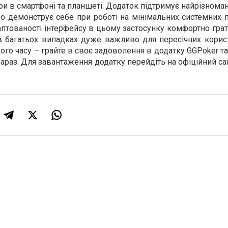
ри в смартфоні та планшеті. Додаток підтримує найрізноман
но демонструє себе при роботі на мінімальних системних 
аптованості інтерфейсу в цьому застосунку комфортно грат
в багатьох випадках дуже важливо для пересічних корист
ого часу – грайте в своє задоволення в додатку GGPoker т
зараз. Для завантаження додатку перейдіть на офіційний са