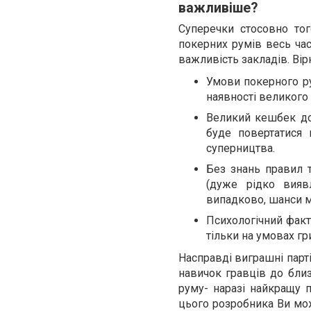
важливіше?
Суперечки стосовно то
покерних румів весь час
важливість закладів. Ві
Умови покерного ру
наявності великого 
Великий кешбек доз
буде повертатися
суперництва.
Без знань правил 
(дуже рідко вияв
випадково, шанси мі
Психологічний факт
тільки на умовах гр
Насправді виграшні парті
навичок гравців до близ
руму- наразі найкращу 
цього розробника Ви мож