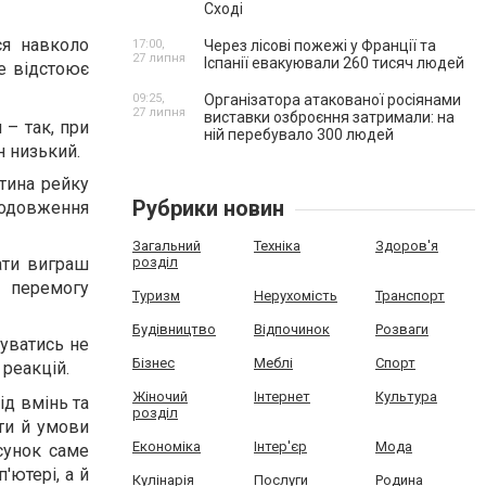
Сході
ся навколо
17:00,
Через лісові пожежі у Франції та
27 липня
Іспанії евакуювали 260 тисяч людей
е відстоює
09:25,
Організатора атакованої росіянами
27 липня
виставки озброєння затримали: на
 – так, при
ній перебувало 300 людей
н низький.
тина рейку
Рубрики новин
родовження
Загальний
Техніка
Здоров'я
розділ
ати виграш
 перемогу
Туризм
Нерухомість
Транспорт
Будівництво
Відпочинок
Розваги
уватись не
Бізнес
Меблі
Спорт
 реакцій.
Жіночий
Інтернет
Культура
ід вмінь та
розділ
ати й умови
Економіка
Інтер'єр
Мода
сунок саме
'ютері, а й
Кулінарія
Послуги
Родина