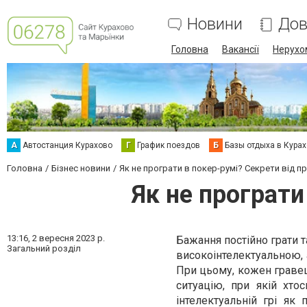
Новини
Дов
Головна
Вакансії
Нерухо
А
Автостанция Курахово
Г
График поездов
Б
Базы отдыха в Кура
Головна
Бізнес новини
Як не програти в покер-румі? Секрети від п
Як не програти
13:16,
2 вересня 2023 р.
Бажання постійно грати т
Загальний розділ
високоінтелектуальною, 
При цьому, кожен гравец
ситуацію, при якій хто
інтелектуальній грі як