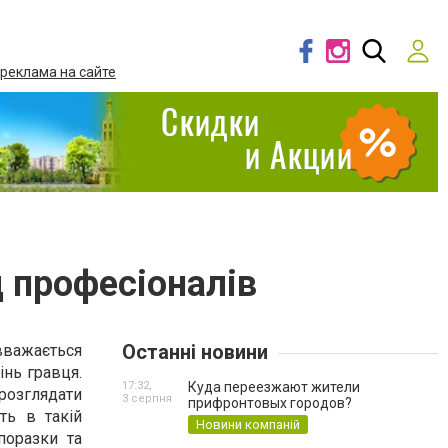
 реклама на сайте
д професіоналів
Останні новини
 вважається
інь гравця.
17:32,
Куда переезжают жители
розглядати
3 серпня
прифронтовых городов?
ть в такій
Новини компаній
поразки та