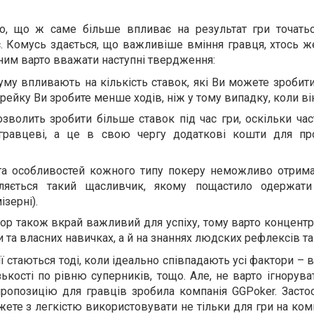
го, що ж саме більше впливає на результат гри точать
. Комусь здається, що важливіше вміння гравця, хтось ж
рним варто вважати наступні твердження:
му впливають на кількість ставок, які Ви можете зробити
рейку Ви зробите менше ходів, ніж у тому випадку, коли ві
волить зробити більше ставок під час гри, оскільки час
 гравцеві, а це в свою чергу додаткові кошти для п
та особливостей кожного типу покеру неможливо отрим
ляється такий щасливчик, якому пощастило одержати
зерні).
ор також вкрай важливий для успіху, тому варто концентр
и та власних навичках, а й на знаннях людских рефлексів та
ї стаються тоді, коли ідеально співпадають усі фактори – в
ькості по рівню суперників, тощо. Але, не варто ігнорув
пропозицію для гравців зробила компанія GGPoker. Засто
ете з легкістю використовувати не тільки для гри на комп