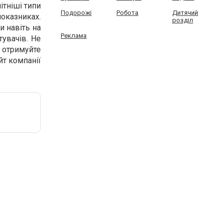
ітніші типи
Подорожі
Робота
Дитячий
показниках.
розділ
и навіть на
Реклама
увачів. Не
а отримуйте
йт компанії