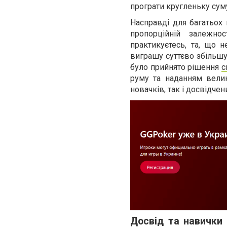
програти кругленьку суму
Насправді для багатьох 
пропорційній залежно
практикуєтесь, та, що 
виграшу суттєво збільшує
було прийнято рішення
с
руму та наданням велик
новачків, так і досвідчен
Досвід та навички