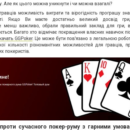
. Але як цього можна уникнути і чи можна взагалі?
гравців можливість виграти та вірогідність програшу зн
сті. Якщо Ви маєте достатньо великий досвід гри,
не менш важливо, обрали правильний заклад для гри, ві
ться. Багато хто відмічає покращення власних навичок піс
качать GGPoker
. Це може бути пов'язано з легальною робо
ої кількості різноманітних можливостей для гравців, п
их покеристів.
 проти сучасного покер-руму з гарними умов