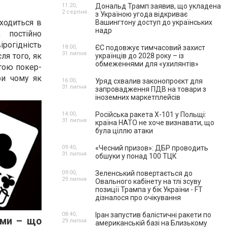
11:20,
Дональд Трамп заявив, що укладена
2 серпня
з Україною угода відкриває
аходиться в
Вашингтону доступ до українських
надр
 постійно
рогідність
18:00,
ЄС подовжує тимчасовий захист
31 липня
ля того, як
українців до 2028 року – із
обмеженнями для «ухилянтів»
тою покер-
ри чому як
16:00,
Уряд схвалив законопроєкт для
31 липня
запровадження ПДВ на товари з
іноземних маркетплейсів
14:00,
Російська ракета Х-101 у Польщі:
31 липня
країна НАТО не хоче визнавати, що
була ціллю атаки
09:40,
«Чесний призов»: ДБР проводить
31 липня
обшуки у понад 100 ТЦК
09:00,
Зеленський повертається до
29 липня
Овального кабінету на тлі зсуву
позиції Трампа у бік України - FT
дізналося про очікування
08:40,
Іран запустив балістичні ракети по
ами – що
29 липня
американській базі на Близькому