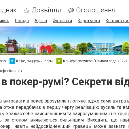
ідник
Дозвілля
Оголошення
мість
Погода
Афіша
Фотозвіти
Карта міста
Контакты, и
хово
К
Кафе, пиццерии, бары
К
Конкурс рисунков “Символ года 2022»
рофесіоналів
 в покер-румі? Секрети ві
а вигравати в покер зрозуміле і логічне, адже саме ця гра
а отже передбачає в першу чергу реалізацію зусиль та вм
ь вважає себе найсильнішим та найрозумнішим і не хоче 
сь за столом виявляється сильнішим. Виходить, що наві
 покер, навіть найдосвідченіший гравець може зазнати 