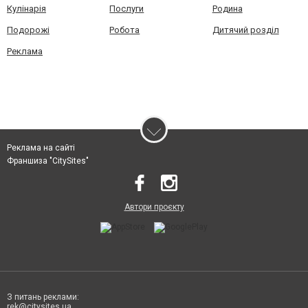
Кулінарія
Послуги
Родина
Подорожі
Робота
Дитячий розділ
Реклама
Реклама на сайті
Франшиза "CitySites"
Автори проєкту
З питань реклами:
rek@citysites.ua