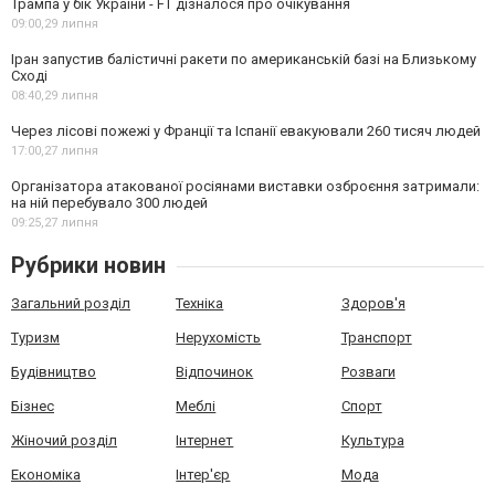
Трампа у бік України - FT дізналося про очікування
09:00,
29 липня
Іран запустив балістичні ракети по американській базі на Близькому
Сході
08:40,
29 липня
Через лісові пожежі у Франції та Іспанії евакуювали 260 тисяч людей
17:00,
27 липня
Організатора атакованої росіянами виставки озброєння затримали:
на ній перебувало 300 людей
09:25,
27 липня
Рубрики новин
Загальний розділ
Техніка
Здоров'я
Туризм
Нерухомість
Транспорт
Будівництво
Відпочинок
Розваги
Бізнес
Меблі
Спорт
Жіночий розділ
Інтернет
Культура
Економіка
Інтер'єр
Мода