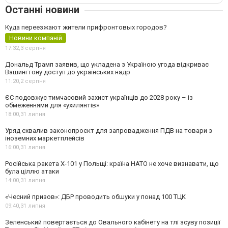
Останні новини
Куда переезжают жители прифронтовых городов?
Новини компаній
17:32,
3 серпня
Дональд Трамп заявив, що укладена з Україною угода відкриває
Вашингтону доступ до українських надр
11:20,
2 серпня
ЄС подовжує тимчасовий захист українців до 2028 року – із
обмеженнями для «ухилянтів»
18:00,
31 липня
Уряд схвалив законопроєкт для запровадження ПДВ на товари з
іноземних маркетплейсів
16:00,
31 липня
Російська ракета Х-101 у Польщі: країна НАТО не хоче визнавати, що
була ціллю атаки
14:00,
31 липня
«Чесний призов»: ДБР проводить обшуки у понад 100 ТЦК
09:40,
31 липня
Зеленський повертається до Овального кабінету на тлі зсуву позиції