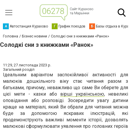
А
Автостанция Курахово
Г
График поездов
Б
Базы отдыха в Кура
Головна
Бізнес новини
Солодкі сни з книжками «Ранок»
Солодкі сни з книжками «Ранок»
11:29,
27 листопада 2023 р.
Загальний розділ
Ідеальним варіантом заспокійливої активності для
малюків дошкільного віку стає читання разом з
батьками, причому, неважливо що саме Ви оберете для
цієї мети - казки або
вірші українською
, невеликі
оповідання або розповіді. Зосередити увагу дитини
краще на матеріалі, який Ви обрали для читання можна
буде за допомогою яскравих ілюстрацій, які
продемонструють важливі моменти історії, дозволять
малюкові сформулювати уявлення про головних героїв