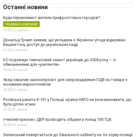
Останні новини
Куда переезжают жители прифронтовых городов?
Новини компаній
17:32,
3 серпня
Дональд Трамп заявив, що укладена з Україною угода відкриває
Вашингтону доступ до українських надр
11:20,
2 серпня
ЄС подовжує тимчасовий захист українців до 2028 року – із
обмеженнями для «ухилянтів»
18:00,
31 липня
Уряд схвалив законопроєкт для запровадження ПДВ на товари з
іноземних маркетплейсів
16:00,
31 липня
Російська ракета Х-101 у Польщі: країна НАТО не хоче визнавати, що
була ціллю атаки
14:00,
31 липня
«Чесний призов»: ДБР проводить обшуки у понад 100 ТЦК
09:40,
31 липня
Зеленський повертається до Овального кабінету на тлі зсуву позиції