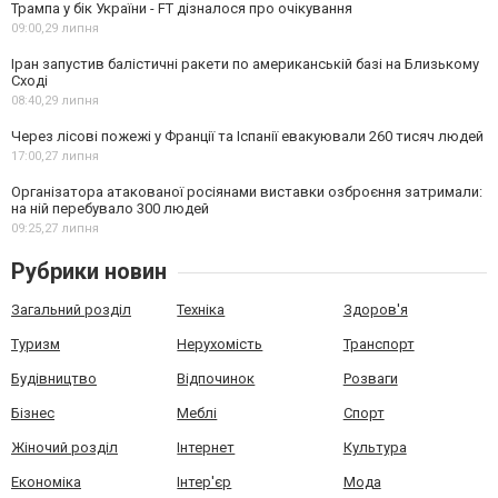
Трампа у бік України - FT дізналося про очікування
09:00,
29 липня
Іран запустив балістичні ракети по американській базі на Близькому
Сході
08:40,
29 липня
Через лісові пожежі у Франції та Іспанії евакуювали 260 тисяч людей
17:00,
27 липня
Організатора атакованої росіянами виставки озброєння затримали:
на ній перебувало 300 людей
09:25,
27 липня
Рубрики новин
Загальний розділ
Техніка
Здоров'я
Туризм
Нерухомість
Транспорт
Будівництво
Відпочинок
Розваги
Бізнес
Меблі
Спорт
Жіночий розділ
Інтернет
Культура
Економіка
Інтер'єр
Мода