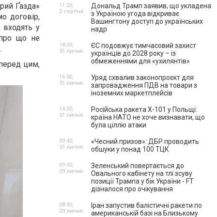
брий Ґазда»
11:20,
Дональд Трамп заявив, що укладена
2 серпня
з Україною угода відкриває
мо договір,
Вашингтону доступ до українських
и входять у
надр
 про що не
18:00,
ЄС подовжує тимчасовий захист
.
31 липня
українців до 2028 року – із
обмеженнями для «ухилянтів»
 перед цим,
16:00,
Уряд схвалив законопроєкт для
31 липня
запровадження ПДВ на товари з
іноземних маркетплейсів
14:00,
Російська ракета Х-101 у Польщі:
31 липня
країна НАТО не хоче визнавати, що
була ціллю атаки
09:40,
«Чесний призов»: ДБР проводить
31 липня
обшуки у понад 100 ТЦК
09:00,
Зеленський повертається до
29 липня
Овального кабінету на тлі зсуву
позиції Трампа у бік України - FT
дізналося про очікування
08:40,
Іран запустив балістичні ракети по
29 липня
американській базі на Близькому