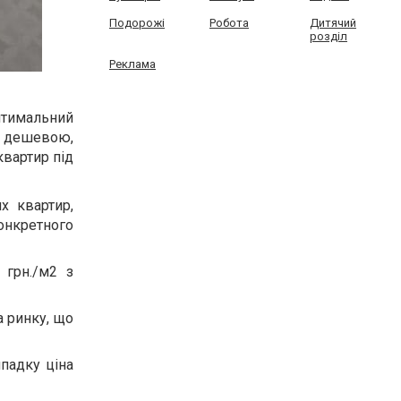
Подорожі
Робота
Дитячий
розділ
Реклама
птимальний
то дешевою,
квартир під
х квартир,
онкретного
 грн./м2 з
а ринку, що
падку ціна