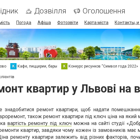
ідник
Дозвілля
Оголошення
мість
Погода
Афіша
Фотозвіти
Карта міста
Контакты, и
хово
К
Кафе, пиццерии, бары
К
Конкурс рисунков “Символ года 2022»
клієнтів
онт квартир у Львові на в
же знадобитися ремонт квартири, щоб надати помешкан
вроремонт, також ремонт квартири під ключ ціна на який
яка
вартість ремонту під ключ
можна на сайті студії «Доб
 ремонти квартир, завдяки чому кожен із замовників має
 Ціна ремонту квартири залежить від різних факторів, по