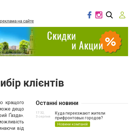
 реклама на сайте
ибір клієнтів
Останні новини
ню кращого
 може дещо
17:32,
Куда переезжают жители
рий Ґазда».
3 серпня
прифронтовых городов?
 можливість
Новини компаній
чинаючи від