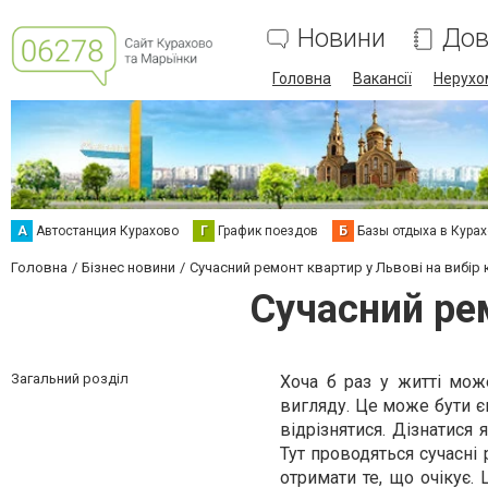
Новини
Дов
Головна
Вакансії
Нерухо
А
Автостанция Курахово
Г
График поездов
Б
Базы отдыха в Кура
Головна
Бізнес новини
Сучасний ремонт квартир у Львові на вибір 
Сучасний рем
Загальний розділ
Хоча б раз у житті мо
вигляду. Це може бути є
відрізнятися. Дізнатися 
Тут проводяться сучасні
отримати те, що очікує.