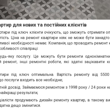
ртир для нових та постійних клієнтів
тири під ключ клієнти очікують, що зможуть отримати о
ртість. Ціна на ремонт квартири ніяк не може бути занад
ливої необхідності немає. Компанія, що проводить ремонт 
собливості співпраці:
дь-яку послугу. Це можуть бути ремонти однокімнатни
 ремонт, інші ремонтні роботи, які здатні зацікавити к
тири під ключ оптимальна. Вартість ремонту від 5500
до послуги входить все необхідне;
тній досвід. Займаємося ремонтом з 1998 року / 24 роки н
найкращі результати;
ціалісти продумають дизайн ремонту квартир, в такому ви
датна дещо змінитися.