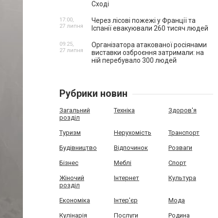
Сході
17:00,
Через лісові пожежі у Франції та
27 липня
Іспанії евакуювали 260 тисяч людей
09:25,
Організатора атакованої росіянами
27 липня
виставки озброєння затримали: на
ній перебувало 300 людей
Рубрики новин
Загальний
Техніка
Здоров'я
розділ
Туризм
Нерухомість
Транспорт
Будівництво
Відпочинок
Розваги
Бізнес
Меблі
Спорт
Жіночий
Інтернет
Культура
розділ
Економіка
Інтер'єр
Мода
Кулінарія
Послуги
Родина