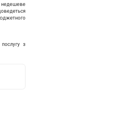
е недешеве
доведеться
бюджетного
 послугу з