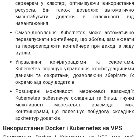
серверам у кластері, оптимізуючи використання
ресурсів. Він також дозволяє автоматично
масштабувати додатки в залежності від
навантаження.
Самовідновлення: Kubernetes може автоматично
перезапускати контейнери, що збоїли, замінювати
та перерозподіляти контейнери при виході з ладу
вузлів.
Управління конфігураціями та секретами:
Kubernetes спрощує управління конфігураційними
даними та секретами, дозволяючи зберігати їх
окремо від коду додатків.
Розширені можливості мережевої взаємодії:
Kubernetes забезпечує складніші та більш гнучкі
можливості мережевої взаємодії між
контейнерами, що полегшує побудову складних
архітектур додатків.
Використання Docker і Kubernetes на VPS