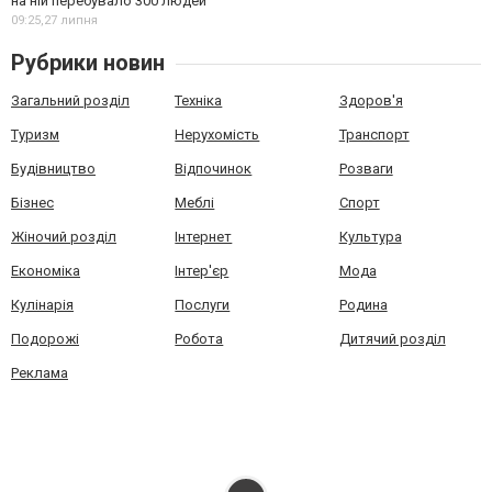
на ній перебувало 300 людей
09:25,
27 липня
Рубрики новин
Загальний розділ
Техніка
Здоров'я
Туризм
Нерухомість
Транспорт
Будівництво
Відпочинок
Розваги
Бізнес
Меблі
Спорт
Жіночий розділ
Інтернет
Культура
Економіка
Інтер'єр
Мода
Кулінарія
Послуги
Родина
Подорожі
Робота
Дитячий розділ
Реклама