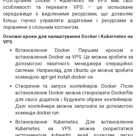
Розгортання Docker і Kubernetes на VPS має свої
особливості та переваги. VPS – це ізольоване
середовище з виділеними ресурсами, що дозволяє
більш гнучко управляти додатками і ресурсами в
порівнянні з спільним хостингом.
Основні кроки для налаштування Docker і Kubernetes на
VPS:
Встановлення Docker: Першим кроком є
встановлення Docker на VPS. Це можна зробити за
допомогою пакетного менеджера операційної
системи. Наприклад, для Ubuntu це можна зробити
командою apt-get install docker-ce.
Створення та запуск контейнерів Docker: Після
встановлення Docker можна створювати Dockerfile
для своїх додатків і будувати образи контейнерів.
Далі контейнери можна запускати за допомогою
команди docker run.
Встановлення Kubernetes: Для встановлення
Kubernetes на VPS можна скористатися
інструментом kubeadm, який дозволяє легко