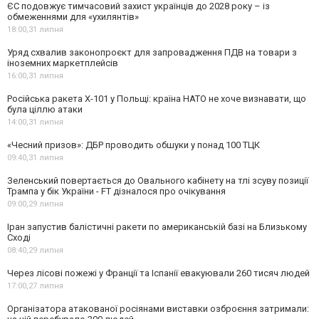
ЄС подовжує тимчасовий захист українців до 2028 року – із
обмеженнями для «ухилянтів»
18:00,
31 липня
Уряд схвалив законопроєкт для запровадження ПДВ на товари з
іноземних маркетплейсів
16:00,
31 липня
Російська ракета Х-101 у Польщі: країна НАТО не хоче визнавати, що
була ціллю атаки
14:00,
31 липня
«Чесний призов»: ДБР проводить обшуки у понад 100 ТЦК
09:40,
31 липня
Зеленський повертається до Овального кабінету на тлі зсуву позиції
Трампа у бік України - FT дізналося про очікування
09:00,
29 липня
Іран запустив балістичні ракети по американській базі на Близькому
Сході
08:40,
29 липня
Через лісові пожежі у Франції та Іспанії евакуювали 260 тисяч людей
17:00,
27 липня
Організатора атакованої росіянами виставки озброєння затримали: