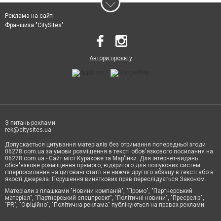
Реклама на сайті
Франшиза "CitySites"
Автори проєкту
З питань реклами:
rek@citysites.ua
Допускається цитування матеріалів без отримання попередньої згоди
06278.com.ua за умови розміщення в тексті обов'язкового посилання на
06278.com.ua - Сайт міст Курахове та Мар'їнки. Для інтернет-видань
обов'язкове розміщення прямого, відкритого для пошукових систем
гіперпосилання на цитовані статті не нижче другого абзацу в тексті або в
якості джерела. Порушення виняткових прав переслідується Законом.
Матеріали з плашками "Новини компаній", "Промо", "Партнерський
матеріал", "Партнерський спецпроєкт", "Політичні новини", "Пресреліз",
"PR", "Офіційно", "Політична реклама" публікуються на правах реклами.