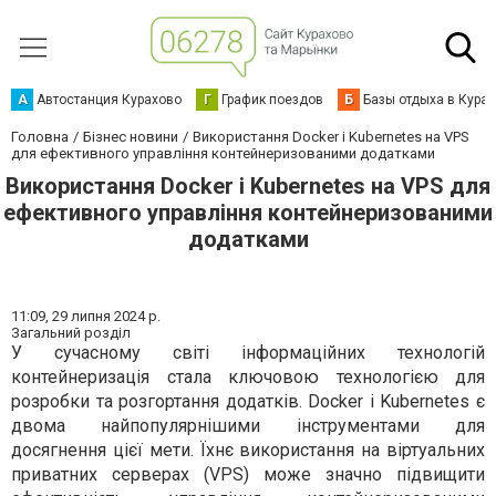
А
Автостанция Курахово
Г
График поездов
Б
Базы отдыха в Кура
Головна
Бізнес новини
Використання Docker і Kubernetes на VPS
для ефективного управління контейнеризованими додатками
Використання Docker і Kubernetes на VPS для
ефективного управління контейнеризованими
додатками
11:09,
29 липня 2024 р.
Загальний розділ
У сучасному світі інформаційних технологій
контейнеризація стала ключовою технологією для
розробки та розгортання додатків. Docker і Kubernetes є
двома найпопулярнішими інструментами для
досягнення цієї мети. Їхнє використання на віртуальних
приватних серверах (VPS) може значно підвищити