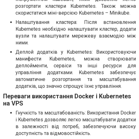
розгортати кластери Kubernetes. Також можна
скористатися міні-версією Kubernetes – Minikube.
Налаштування кластера: Після встановлення
Kubernetes необхідно налаштувати кластер, додати
вузли та налаштувати мережеву взаємодію між
ними.
Деплой додатків у Kubernetes: Використовуючи
манифести Kubernetes, можна створювати
деплойменти, сервіси та інші ресурси для
управління додатками. Kubernetes забезпечує
автоматичне розгортання та масштабування
додатків, що значно спрощує їхнє управління.
Переваги використання Docker і Kubernetes
на VPS
Гнучкість та масштабованість: Використання Docker
і Kubernetes дозволяє легко масштабувати додатки
в залежності від потреб, забезпечуючи високу
доступність та відмовостійкість.