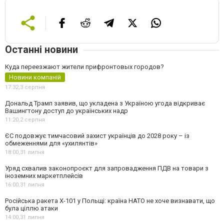
Останні новини
Куда переезжают жители прифронтовых городов?
Новини компаній
17:32,
3 серпня
Дональд Трамп заявив, що укладена з Україною угода відкриває
Вашингтону доступ до українських надр
11:20,
2 серпня
ЄС подовжує тимчасовий захист українців до 2028 року – із
обмеженнями для «ухилянтів»
18:00,
31 липня
Уряд схвалив законопроєкт для запровадження ПДВ на товари з
іноземних маркетплейсів
16:00,
31 липня
Російська ракета Х-101 у Польщі: країна НАТО не хоче визнавати, що
була ціллю атаки
14:00,
31 липня