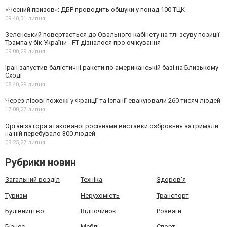
«Чесний призов»: ДБР проводить обшуки у понад 100 ТЦК
09:40,
31 липня
Зеленський повертається до Овального кабінету на тлі зсуву позиції
Трампа у бік України - FT дізналося про очікування
09:00,
29 липня
Іран запустив балістичні ракети по американській базі на Близькому
Сході
08:40,
29 липня
Через лісові пожежі у Франції та Іспанії евакуювали 260 тисяч людей
17:00,
27 липня
Організатора атакованої росіянами виставки озброєння затримали:
на ній перебувало 300 людей
09:25,
27 липня
Рубрики новин
Загальний розділ
Техніка
Здоров'я
Туризм
Нерухомість
Транспорт
Будівництво
Відпочинок
Розваги
Бізнес
Меблі
Спорт