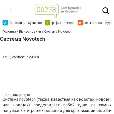
А
Автостанция Курахово
Г
График поездов
Б
Базы отдыха в Кура
Головна
Бізнес новини
Система Novotech
Система Novotech
1
5
:
1
3
,
2
5
ж
о
в
т
н
я
2
0
2
3
р
.
Загальний розділ
Система novotech (также известная как новотек, новотеч
или новотех) представляет собой одно из самых
популярных игровых решений для организации онлайн-