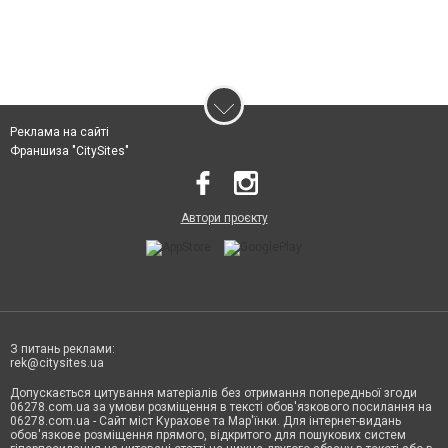
Реклама на сайті
Франшиза "CitySites"
Автори проєкту
З питань реклами:
rek@citysites.ua
Допускається цитування матеріалів без отримання попередньої згоди
06278.com.ua за умови розміщення в тексті обов'язкового посилання на
06278.com.ua - Сайт міст Курахове та Мар'їнки. Для інтернет-видань
обов'язкове розміщення прямого, відкритого для пошукових систем