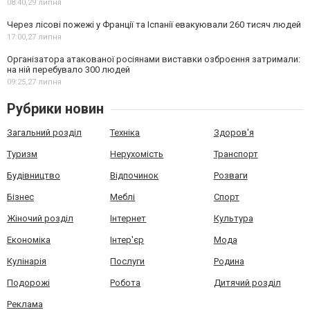
08:40,
29 липня
Через лісові пожежі у Франції та Іспанії евакуювали 260 тисяч людей
17:00,
27 липня
Організатора атакованої росіянами виставки озброєння затримали:
на ній перебувало 300 людей
09:25,
27 липня
Рубрики новин
Загальний розділ
Техніка
Здоров'я
Туризм
Нерухомість
Транспорт
Будівництво
Відпочинок
Розваги
Бізнес
Меблі
Спорт
Жіночий розділ
Інтернет
Культура
Економіка
Інтер'єр
Мода
Кулінарія
Послуги
Родина
Подорожі
Робота
Дитячий розділ
Реклама