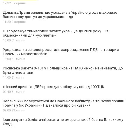
17:32,
3 серпня
Дональд Трамп заявив, що укладена з Україною угода відкриває
Вашингтону доступ до українських надр
11:20,
2 серпня
ЄС подовжує тимчасовий захист українців до 2028 року – із
обмеженнями для «ухилянтів»
18:00,
31 липня
Уряд схвалив законопроєкт для запровадження ПДВ на товари з
іноземних маркетплейсів
16:00,
31 липня
Російська ракета Х-101 у Польщі: країна НАТО не хоче визнавати, що
була ціллю атаки
14:00,
31 липня
«Чесний призов»: ДБР проводить обшуки у понад 100 ТЦК
09:40,
31 липня
Зеленський повертається до Овального кабінету на тлі зсуву позиції
Трампа у бік України - FT дізналося про очікування
09:00,
29 липня
Іран запустив балістичні ракети по американській базі на Близькому
Сході