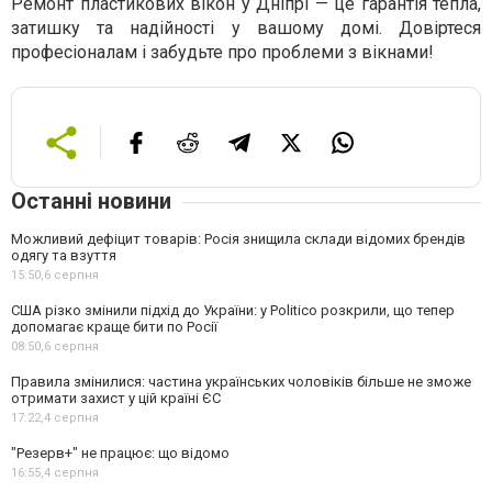
Ремонт пластикових вікон у Дніпрі — це гарантія тепла,
затишку та надійності у вашому домі. Довіртеся
професіоналам і забудьте про проблеми з вікнами!
Останні новини
Можливий дефіцит товарів: Росія знищила склади відомих брендів
одягу та взуття
15:50,
6 серпня
США різко змінили підхід до України: у Politico розкрили, що тепер
допомагає краще бити по Росії
08:50,
6 серпня
Правила змінилися: частина українських чоловіків більше не зможе
отримати захист у цій країні ЄС
17:22,
4 серпня
"Резерв+" не працює: що відомо
16:55,
4 серпня