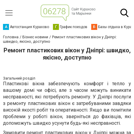
А
Автостанция Курахово
Г
График поездов
Б
Базы отдыха в Кура
Головна
Бізнес новини
Ремонт пластикових вікон у Дніпрі:
швидко, якісно, доступно
Ремонт пластикових вікон у Дніпрі: швидко,
якісно, доступно
Загальний розділ
Пластикові вікна забезпечують комфорт і тепло у
вашому домі чи офісі, але з часом можуть виникати
несправності, які потребують ремонту. У Дніпрі послуги
з ремонту пластикових вікон є затребуваними завдяки
високій якості робіт та оперативності. Якщо ви помітили
проблеми у роботі вікон, зверніться до фахівців, які
допоможуть швидко усунути будь-які несправності.
Замовити
ремонт пластикових вікон у Дніпрі
можна за