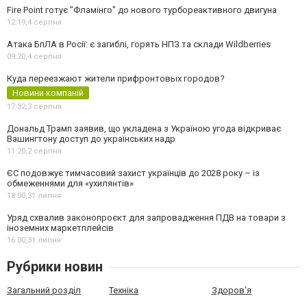
Fire Point готує "Фламінго" до нового турбореактивного двигуна
12:19,
4 серпня
Атака БпЛА в Росії: є загиблі, горять НПЗ та склади Wildberries
09:20,
4 серпня
Куда переезжают жители прифронтовых городов?
Новини компаній
17:32,
3 серпня
Дональд Трамп заявив, що укладена з Україною угода відкриває
Вашингтону доступ до українських надр
11:20,
2 серпня
ЄС подовжує тимчасовий захист українців до 2028 року – із
обмеженнями для «ухилянтів»
18:00,
31 липня
Уряд схвалив законопроєкт для запровадження ПДВ на товари з
іноземних маркетплейсів
16:00,
31 липня
Рубрики новин
Загальний розділ
Техніка
Здоров'я