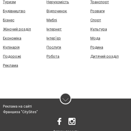
Туризм
Нерухомість
Транспорт
Будівництво
Відпочинок
Розваги
Бізнес
Меблі
Спорт
Жіночий розділ
Інтернет
Культура
Економіка
Інтер'єр
Мода
Кулінарія
Послуги
Родина
Подорожі
Робота
Дитячий розділ
Реклама
Реклама на сайті
Франшиза "CitySites"