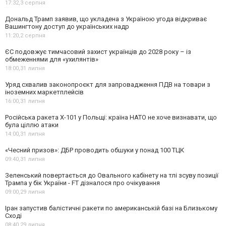
17:32,
3 серпня
Дональд Трамп заявив, що укладена з Україною угода відкриває
Вашингтону доступ до українських надр
11:20,
2 серпня
ЄС подовжує тимчасовий захист українців до 2028 року – із
обмеженнями для «ухилянтів»
18:00,
31 липня
Уряд схвалив законопроєкт для запровадження ПДВ на товари з
іноземних маркетплейсів
16:00,
31 липня
Російська ракета Х-101 у Польщі: країна НАТО не хоче визнавати, що
була ціллю атаки
14:00,
31 липня
«Чесний призов»: ДБР проводить обшуки у понад 100 ТЦК
09:40,
31 липня
Зеленський повертається до Овального кабінету на тлі зсуву позиції
Трампа у бік України - FT дізналося про очікування
09:00,
29 липня
Іран запустив балістичні ракети по американській базі на Близькому
Сході
08:40,
29 липня