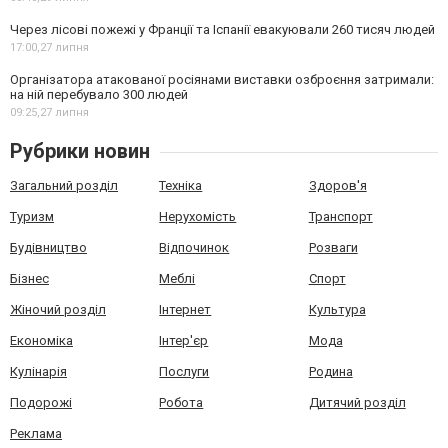
Через лісові пожежі у Франції та Іспанії евакуювали 260 тисяч людей
17:00,
27 липня
Організатора атакованої росіянами виставки озброєння затримали:
на ній перебувало 300 людей
09:25,
27 липня
Рубрики новин
Загальний розділ
Техніка
Здоров'я
Туризм
Нерухомість
Транспорт
Будівництво
Відпочинок
Розваги
Бізнес
Меблі
Спорт
Жіночий розділ
Інтернет
Культура
Економіка
Інтер'єр
Мода
Кулінарія
Послуги
Родина
Подорожі
Робота
Дитячий розділ
Реклама