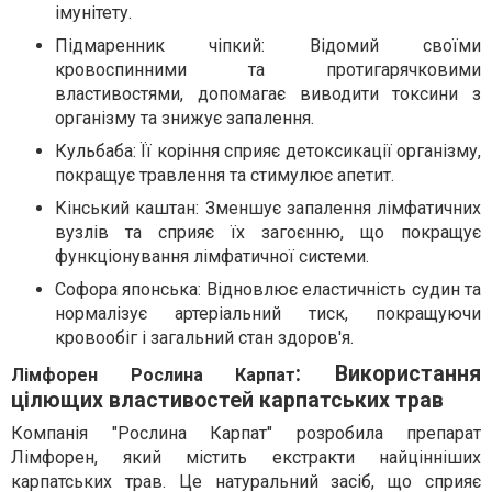
імунітету.
Підмаренник чіпкий: Відомий своїми
кровоспинними та протигарячковими
властивостями, допомагає виводити токсини з
організму та знижує запалення.
Кульбаба: Її коріння сприяє детоксикації організму,
покращує травлення та стимулює апетит.
Кінський каштан: Зменшує запалення лімфатичних
вузлів та сприяє їх загоєнню, що покращує
функціонування лімфатичної системи.
Софора японська: Відновлює еластичність судин та
нормалізує артеріальний тиск, покращуючи
кровообіг і загальний стан здоров'я.
: Використання
Лімфорен Рослина Карпат
цілющих властивостей карпатських трав
Компанія "Рослина Карпат" розробила препарат
Лімфорен, який містить екстракти найцінніших
карпатських трав. Це натуральний засіб, що сприяє