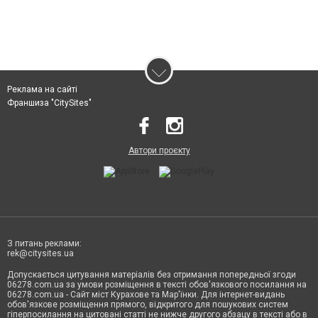
Реклама на сайті
Франшиза "CitySites"
Автори проєкту
З питань реклами:
rek@citysites.ua
Допускається цитування матеріалів без отримання попередньої згоди
06278.com.ua за умови розміщення в тексті обов'язкового посилання на
06278.com.ua - Сайт міст Курахове та Мар'їнки. Для інтернет-видань
обов'язкове розміщення прямого, відкритого для пошукових систем
гіперпосилання на цитовані статті не нижче другого абзацу в тексті або в