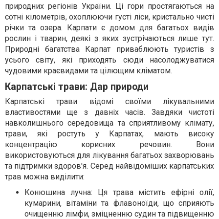
природних регіонів України. Ці гори простягаються на
сотні кілометрів, охоплюючи густі ліси, кристально чисті
річки та озера. Карпати є домом для багатьох видів
рослин і тварин, деякі з яких зустрічаються лише тут.
Природні багатства Карпат приваблюють туристів з
усього світу, які приходять сюди насолоджуватися
чудовими краєвидами та цілющим кліматом.
Карпатські трави: Дар природи
Карпатські трави відомі своїми лікувальними
властивостями ще з давніх часів. Завдяки чистоті
навколишнього середовища та сприятливому клімату,
трави, які ростуть у Карпатах, мають високу
концентрацію корисних речовин. Вони
використовуються для лікування багатьох захворювань
та підтримки здоров'я. Серед найвідоміших карпатських
трав можна виділити:
Конюшина лучна: Ця трава містить ефірні олії,
кумарини, вітаміни та флавоноїди, що сприяють
очищенню лімфи, зміцненню судин та підвищенню