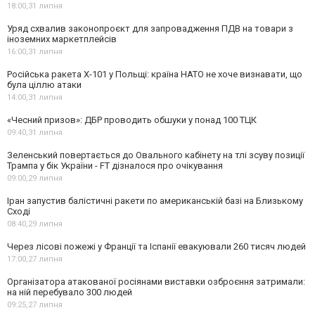
18:00,
31 липня
Уряд схвалив законопроєкт для запровадження ПДВ на товари з
іноземних маркетплейсів
16:00,
31 липня
Російська ракета Х-101 у Польщі: країна НАТО не хоче визнавати, що
була ціллю атаки
14:00,
31 липня
«Чесний призов»: ДБР проводить обшуки у понад 100 ТЦК
09:40,
31 липня
Зеленський повертається до Овального кабінету на тлі зсуву позиції
Трампа у бік України - FT дізналося про очікування
09:00,
29 липня
Іран запустив балістичні ракети по американській базі на Близькому
Сході
08:40,
29 липня
Через лісові пожежі у Франції та Іспанії евакуювали 260 тисяч людей
17:00,
27 липня
Організатора атакованої росіянами виставки озброєння затримали:
на ній перебувало 300 людей
09:25,
27 липня