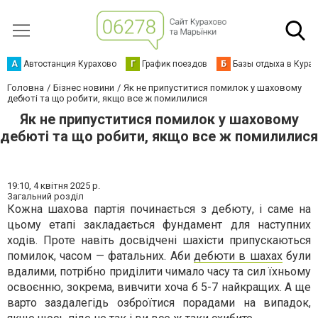
А
Автостанция Курахово
Г
График поездов
Б
Базы отдыха в Кура
Головна
Бізнес новини
Як не припуститися помилок у шаховому
дебюті та що робити, якщо все ж помилилися
Як не припуститися помилок у шаховому
дебюті та що робити, якщо все ж помилилися
19:10,
4 квітня 2025 р.
Загальний розділ
Кожна шахова партія починається з дебюту, і саме на
цьому етапі закладається фундамент для наступних
ходів. Проте навіть досвідчені шахісти припускаються
помилок, часом — фатальних. Аби
дебюти в шахах
були
вдалими, потрібно приділити чимало часу та сил їхньому
освоєнню, зокрема, вивчити хоча б 5-7 найкращих. А ще
варто заздалегідь озброїтися порадами на випадок,