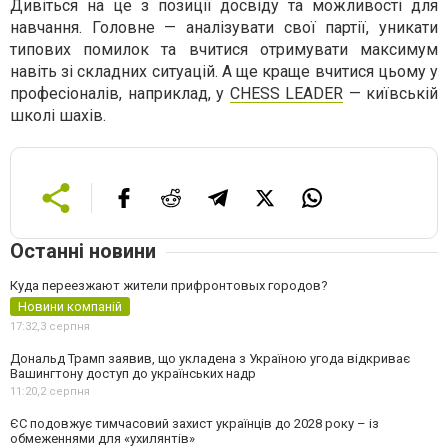
Дивіться на це з позиції досвіду та можливості для
навчання. Головне — аналізувати свої партії, уникати
типових помилок та вчитися отримувати максимум
навіть зі складних ситуацій. А ще краще вчитися цьому у
професіоналів, наприклад, у
CHESS LEADER
— київській
школі шахів.
Останні новини
Куда переезжают жители прифронтовых городов?
Новини компаній
17:32,
3 серпня
Дональд Трамп заявив, що укладена з Україною угода відкриває
Вашингтону доступ до українських надр
11:20,
2 серпня
ЄС подовжує тимчасовий захист українців до 2028 року – із
обмеженнями для «ухилянтів»