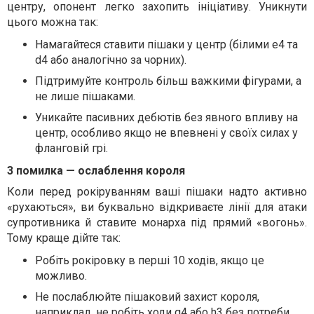
центру, опонент легко захопить ініціативу. Уникнути
цього можна так:
Намагайтеся ставити пішаки у центр (білими e4 та
d4 або аналогічно за чорних).
Підтримуйте контроль більш важкими фігурами, а
не лише пішаками.
Уникайте пасивних дебютів без явного впливу на
центр, особливо якщо не впевнені у своїх силах у
фланговій грі.
3 помилка — ослаблення короля
Коли перед рокіруванням ваші пішаки надто активно
«рухаються», ви буквально відкриваєте лінії для атаки
супротивника й ставите монарха під прямий «вогонь».
Тому краще дійте так:
Робіть рокіровку в перші 10 ходів, якщо це
можливо.
Не послаблюйте пішаковий захист короля,
наприклад, не робіть ходи g4 або h3 без потреби.