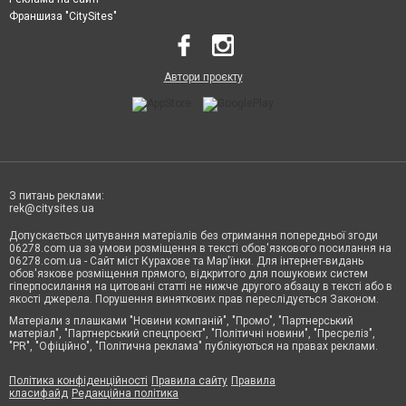
Франшиза "CitySites"
Автори проєкту
З питань реклами:
rek@citysites.ua
Допускається цитування матеріалів без отримання попередньої згоди
06278.com.ua за умови розміщення в тексті обов'язкового посилання на
06278.com.ua - Сайт міст Курахове та Мар'їнки. Для інтернет-видань
обов'язкове розміщення прямого, відкритого для пошукових систем
гіперпосилання на цитовані статті не нижче другого абзацу в тексті або в
якості джерела. Порушення виняткових прав переслідується Законом.
Матеріали з плашками "Новини компаній", "Промо", "Партнерський
матеріал", "Партнерський спецпроєкт", "Політичні новини", "Пресреліз",
"PR", "Офіційно", "Політична реклама" публікуються на правах реклами.
Політика конфіденційності
Правила сайту
Правила
класифайд
Редакційна політика