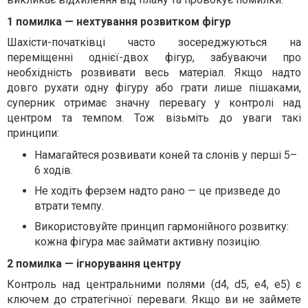
1 помилка — нехтування розвитком фігур
Шахісти-початківці часто зосереджуються на
переміщенні однієї-двох фігур, забуваючи про
необхідність розвивати весь матеріал. Якщо надто
довго рухати одну фігуру або грати лише пішаками,
суперник отримає значну перевагу у контролі над
центром та темпом. Тож візьміть до уваги такі
принципи:
Намагайтеся розвивати коней та слонів у перші 5–
6 ходів.
Не ходіть ферзем надто рано — це призведе до
втрати темпу.
Використовуйте принцип гармонійного розвитку:
кожна фігура має займати активну позицію.
2 помилка — ігнорування центру
Контроль над центральними полями (d4, d5, e4, e5) є
ключем до стратегічної переваги. Якщо ви не займете