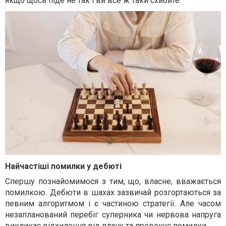
якщо щось піде не так і ви все ж таки схибите.
Найчастіші помилки у дебюті
Спершу познайомимося з тим, що, власне, вважається
помилкою. Дебюти в шахах зазвичай розгортаються за
певним алгоритмом і є частиною стратегії. Але часом
незапланований перебіг суперника чи нервова напруга
викликає відхилення від плану та провокує помилки.