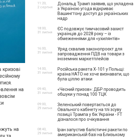
11:20,
Дональд Трамп заявив, що укладена
2 серпня
з Україною угода відкриває
Вашингтону доступ до українських
надр
18:00,
ЄС подовжує тимчасовий захист
31 липня
українців до 2028 року – із
обмеженнями для «ухилянтів»
16:00,
Уряд схвалив законопроєкт для
31 липня
запровадження ПДВ на товари з
іноземних маркетплейсів
в кризові
14:00,
Російська ракета Х-101 у Польщі:
31 липня
країна НАТО не хоче визнавати, що
фесійному
була ціллю атаки
тися.
овлення на
09:40,
«Чесний призов»: ДБР проводить
31 липня
обшуки у понад 100 ТЦК
зовсім
ки
09:00,
Зеленський повертається до
29 липня
Овального кабінету на тлі зсуву
позиції Трампа у бік України - FT
дізналося про очікування
ожуть на
08:40,
Іран запустив балістичні ракети по
29 липня
американській базі на Близькому
ду та