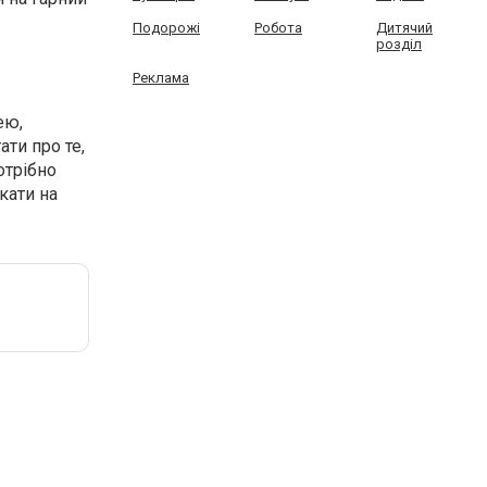
Подорожі
Робота
Дитячий
розділ
Реклама
ею,
ати про те,
отрібно
кати на