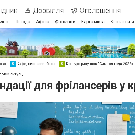
ідник
Дозвілля
Оголошення
мість
Погода
Афіша
Фотозвіти
Карта міста
Контакты, и
хово
К
Кафе, пиццерии, бары
К
Конкурс рисунков “Символ года 2022»
овій ситуації
дації для фрілансерів у к