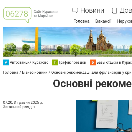
Новини
Дов
Головна
Вакансії
Нерухо
А
Автостанция Курахово
Г
График поездов
Б
Базы отдыха в Кура
Головна
Бізнес новини
Основні рекомендації для фрілансерів у криз
Основні рекомен
07:20,
3 травня 2025 р.
Загальний розділ