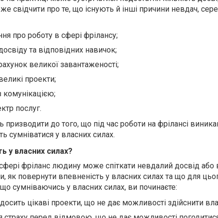
же свідчити про те, що існують й інші причини невдач, сер
ня про роботу в сфері фрілансу;
досвіду та відповідних навичок;
рахунок великої завантаженості;
великі проекти;
з комунікацією;
ктр послуг.
 призводити до того, що під час роботи на фрілансі виник
ь сумніватися у власних силах.
ь у власних силах?
 сфері фріланс людину може спіткати невдалий досвід або 
и, як повернути впевненість у власних силах та що для цьо
, що сумніваючись у власних силах, ви починаєте:
осить цікаві проекти, що не дає можливості здійснити вла
я страху перед відмовою, що не дає можливості погодитися