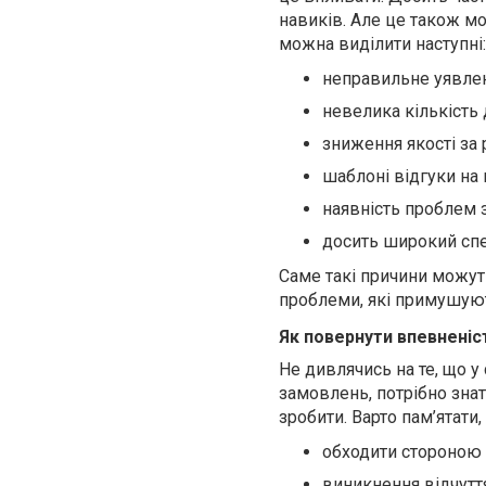
навиків. Але це також мо
можна виділити наступні:
неправильне уявлен
невелика кількість 
зниження якості за 
шаблоні відгуки на 
наявність проблем 
досить широкий спе
Саме такі причини можуть
проблеми, які примушуют
Як повернути впевненіст
Не дивлячись на те, що у
замовлень, потрібно знат
зробити. Варто пам’ятати
обходити стороною д
виникнення відчутт