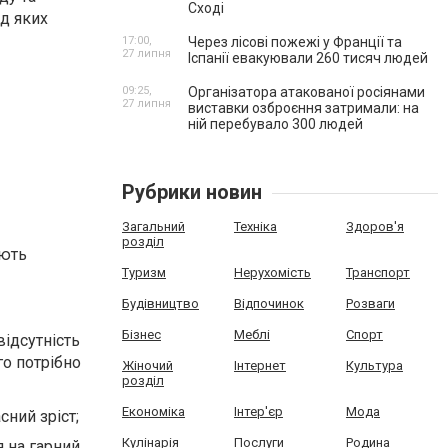
Сході
ед яких
17:00,
Через лісові пожежі у Франції та
27 липня
Іспанії евакуювали 260 тисяч людей
09:25,
Організатора атакованої росіянами
27 липня
виставки озброєння затримали: на
ній перебувало 300 людей
Рубрики новин
Загальний
Техніка
Здоров'я
розділ
ають
Туризм
Нерухомість
Транспорт
Будівництво
Відпочинок
Розваги
Бізнес
Меблі
Спорт
відсутність
го потрібно
Жіночий
Інтернет
Культура
розділ
Економіка
Інтер'єр
Мода
сний зріст;
Кулінарія
Послуги
Родина
 на гарний