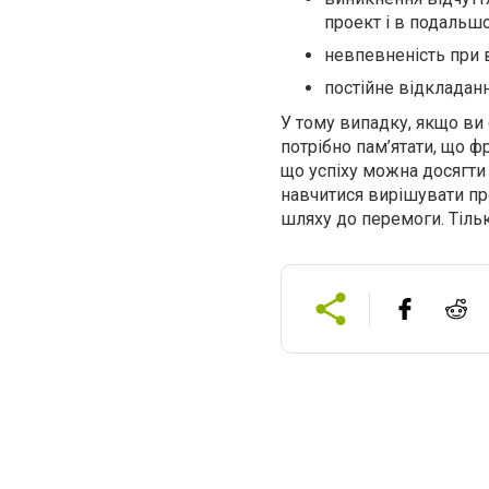
проект і в подальш
невпевненість при 
постійне відкладанн
У тому випадку, якщо в
потрібно пам’ятати, що фр
що успіху можна досягти 
навчитися вирішувати пр
шляху до перемоги. Тільк