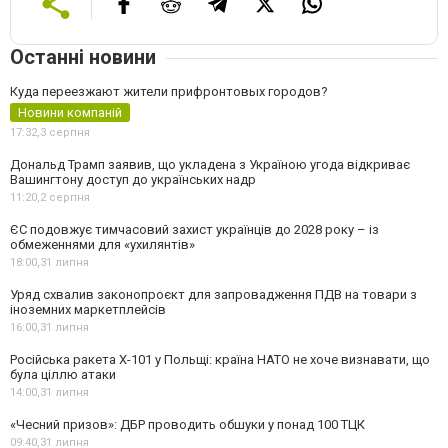
Останні новини
Куда переезжают жители прифронтовых городов?
Новини компаній
17:32,
3 серпня
Дональд Трамп заявив, що укладена з Україною угода відкриває
Вашингтону доступ до українських надр
11:20,
2 серпня
ЄС подовжує тимчасовий захист українців до 2028 року – із
обмеженнями для «ухилянтів»
18:00,
31 липня
Уряд схвалив законопроєкт для запровадження ПДВ на товари з
іноземних маркетплейсів
16:00,
31 липня
Російська ракета Х-101 у Польщі: країна НАТО не хоче визнавати, що
була ціллю атаки
14:00,
31 липня
«Чесний призов»: ДБР проводить обшуки у понад 100 ТЦК
09:40,
31 липня