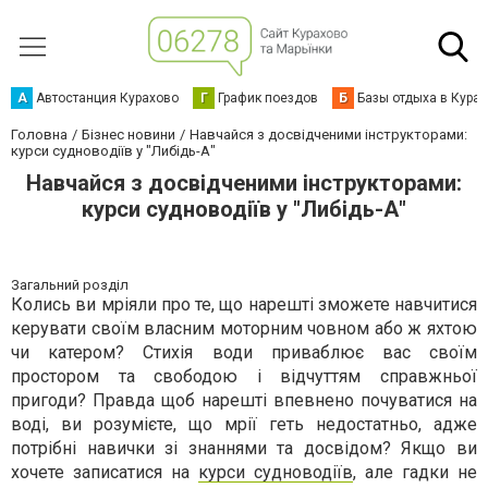
А
Автостанция Курахово
Г
График поездов
Б
Базы отдыха в Кура
Головна
Бізнес новини
Навчайся з досвідченими інструкторами:
курси судноводіїв у "Либідь-А"
Навчайся з досвідченими інструкторами:
курси судноводіїв у "Либідь-А"
Загальний розділ
Колись ви мріяли про те, що нарешті зможете навчитися
керувати своїм власним моторним човном або ж яхтою
чи катером? Стихія води приваблює вас своїм
простором та свободою і відчуттям справжньої
пригоди? Правда щоб нарешті впевнено почуватися на
воді, ви розумієте, що мрії геть недостатньо, адже
потрібні навички зі знаннями та досвідом? Якщо ви
хочете записатися на
курси судноводіїв
, але гадки не