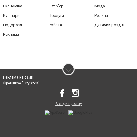
Економіка
Інтер'єр
Мода
Кулінарія
Послуги
Родина
Подорожі
Робота
Дитячий розділ
Реклама
Реклама на сайті
Франшиза "CitySites"
Автори проєкту