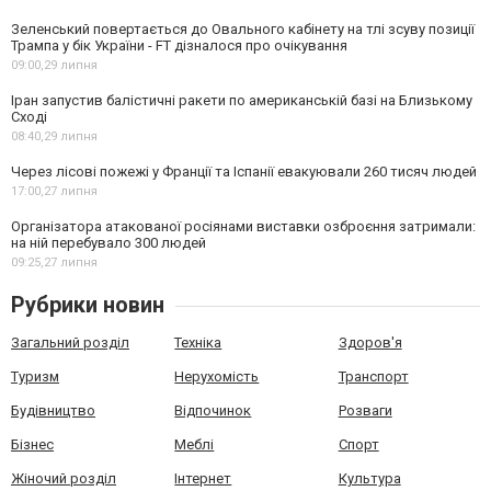
Зеленський повертається до Овального кабінету на тлі зсуву позиції
Трампа у бік України - FT дізналося про очікування
09:00,
29 липня
Іран запустив балістичні ракети по американській базі на Близькому
Сході
08:40,
29 липня
Через лісові пожежі у Франції та Іспанії евакуювали 260 тисяч людей
17:00,
27 липня
Організатора атакованої росіянами виставки озброєння затримали:
на ній перебувало 300 людей
09:25,
27 липня
Рубрики новин
Загальний розділ
Техніка
Здоров'я
Туризм
Нерухомість
Транспорт
Будівництво
Відпочинок
Розваги
Бізнес
Меблі
Спорт
Жіночий розділ
Інтернет
Культура