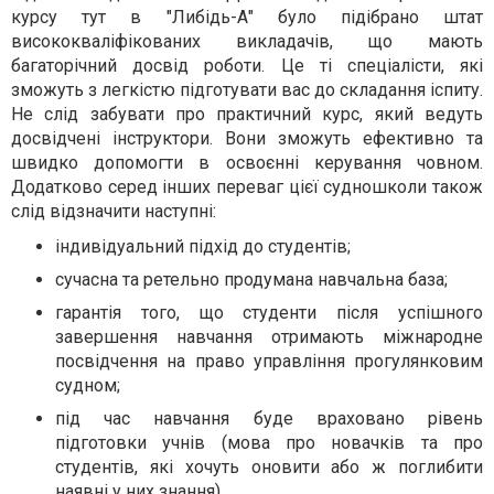
курсу тут в "Либідь-А" було підібрано штат
висококваліфікованих викладачів, що мають
багаторічний досвід роботи. Це ті спеціалісти, які
зможуть з легкістю підготувати вас до складання іспиту.
Не слід забувати про практичний курс, який ведуть
досвідчені інструктори. Вони зможуть ефективно та
швидко допомогти в освоєнні керування човном.
Додатково серед інших переваг цієї судношколи також
слід відзначити наступні:
індивідуальний підхід до студентів;
сучасна та ретельно продумана навчальна база;
гарантія того, що студенти після успішного
завершення навчання отримають міжнародне
посвідчення на право управління прогулянковим
судном;
під час навчання буде враховано рівень
підготовки учнів (мова про новачків та про
студентів, які хочуть оновити або ж поглибити
наявні у них знання).