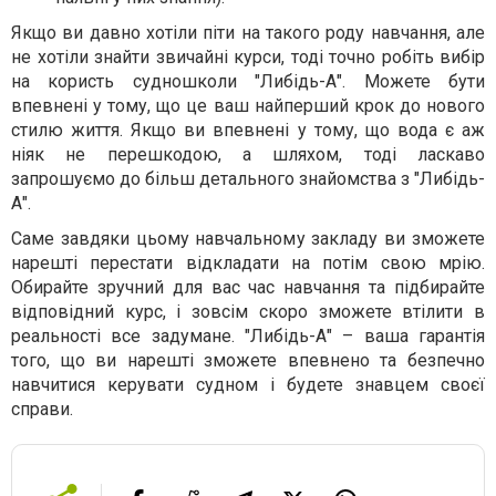
Якщо ви давно хотіли піти на такого роду навчання, але
не хотіли знайти звичайні курси, тоді точно робіть вибір
на користь судношколи "Либідь-А". Можете бути
впевнені у тому, що це ваш найперший крок до нового
стилю життя. Якщо ви впевнені у тому, що вода є аж
ніяк не перешкодою, а шляхом, тоді ласкаво
запрошуємо до більш детального знайомства з "Либідь-
А".
Саме завдяки цьому навчальному закладу ви зможете
нарешті перестати відкладати на потім свою мрію.
Обирайте зручний для вас час навчання та підбирайте
відповідний курс, і зовсім скоро зможете втілити в
реальності все задумане. "Либідь-А" – ваша гарантія
того, що ви нарешті зможете впевнено та безпечно
навчитися керувати судном і будете знавцем своєї
справи.