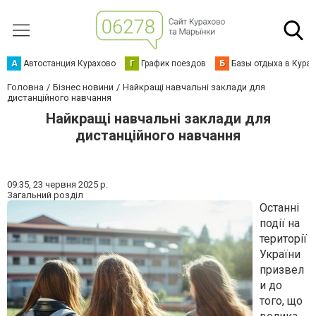
А
Автостанция Курахово
Г
График поездов
Б
Базы отдыха в Кура
Головна
Бізнес новини
Найкращі навчальні заклади для
дистанційного навчання
Найкращі навчальні заклади для
дистанційного навчання
09:35,
23 червня 2025 р.
Загальний розділ
Останні
події на
території
України
призвел
и до
того, що