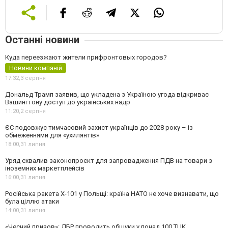
Останні новини
Куда переезжают жители прифронтовых городов?
Новини компаній
17:32,
3 серпня
Дональд Трамп заявив, що укладена з Україною угода відкриває
Вашингтону доступ до українських надр
11:20,
2 серпня
ЄС подовжує тимчасовий захист українців до 2028 року – із
обмеженнями для «ухилянтів»
18:00,
31 липня
Уряд схвалив законопроєкт для запровадження ПДВ на товари з
іноземних маркетплейсів
16:00,
31 липня
Російська ракета Х-101 у Польщі: країна НАТО не хоче визнавати, що
була ціллю атаки
14:00,
31 липня
«Чесний призов»: ДБР проводить обшуки у понад 100 ТЦК