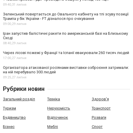
09:40,
31 липня
Зеленський повертається до Овального кабінету на тлі зсуву позиції
Трампа у бік України - FT дізналося про очікування
09:00,
29 липня
Іран запустив балістичні ракети по американській базі на Близькому
Сході
08:40,
29 липня
Через лісові пожежі у Франції та Іспанії евакуювали 260 тисяч людей
17:00,
27 липня
Організатора атакованої росіянами виставки озброєння затримали:
на ній перебувало 300 людей
09:25,
27 липня
Рубрики новин
Загальний розділ
Техніка
Здоров'я
Туризм
Нерухомість
Транспорт
Будівництво
Відпочинок
Розваги
Бізнес
Меблі
Спорт