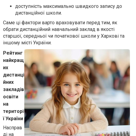
доступність максимально швидкого запису до
дистанційної школи.
Саме ці фактори варто враховувати перед тим, як
обрати дистанційний навчальний заклад в якості
старшої, середньої чи початкової школи у Харкові та
іншому місті України.
Рейтинг
найкращ
их
дистанці
йних
закладів
освіти
на
територі
ї України
Насправ
ді на