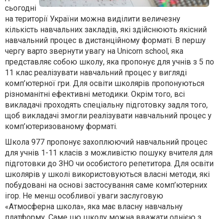
сьогодні
на території України можна виділити величезну
кількість навчальних закладів, які здійснюють якісний
навчальний процес в дистанційному форматі. В першу
чергу варто звернути увагу на Unicorn school, яка
представляє собою школу, яка пропонує для учнів з 5 по
11 клас реалізувати навчальний процес у вигляді
комп’ютерної гри. Для освіти школярів пропонуються
різноманітні ефективні методики. Окрім того, всі
викладачі проходять спеціальну підготовку задля того,
щоб викладачі змогли реалізувати навчальний процес у
комп’ютеризованому форматі.
Школа 977 пропонує захоплюючий навчальний процес
для учнів 1-11 класів з можливістю пошуку вчителя для
підготовки до ЗНО чи особистого репетитора. Для освіти
школярів у школі використовуються власні методи, які
побудовані на основі застосування саме комп’ютерних
ігор. Не менш особливої уваги заслуговую
«Атмосферна школа», яка має власну навчальну
платформу. Саме цю школу можна вважати однією з