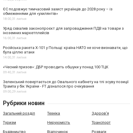
ЄС подовжує тимчасовий захист українців до 2028 року – із
обмеженнями для «ухилянтів»
18:00,
31 липня
Уряд схвалив законопроєкт для запровадження ПДВ на товари з
іноземних маркетплейсів
16:00,
31 липня
Російська ракета Х-101 у Польщі: країна НАТО не хоче визнавати, що
була ціллю атаки
14:00,
31 липня
«Чесний призов»: ДБР проводить обшуки у понад 100 ТЦК
09:40,
31 липня
Зеленський повертається до Овального кабінету на тлі зсуву позиції
Трампа у бік України - FT дізналося про очікування
09:00,
29 липня
Рубрики новин
Загальний розділ
Техніка
Здоров'я
Туризм
Нерухомість
Транспорт
Будівництво
Відпочинок
Розваги