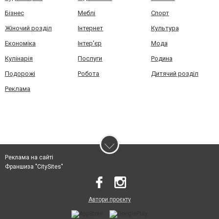
Бізнес
Меблі
Спорт
Жіночий розділ
Інтернет
Культура
Економіка
Інтер'єр
Мода
Кулінарія
Послуги
Родина
Подорожі
Робота
Дитячий розділ
Реклама
Реклама на сайті
Франшиза "CitySites"
Автори проєкту