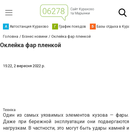
А
Автостанция Курахово
Г
График поездов
Б
Базы отдыха в Кура
Головна
Бізнес новини
Оклейка фар пленкой
Оклейка фар пленкой
1
5
:
2
2
,
2
в
е
р
е
с
н
я
2
0
2
2
р
.
Техніка
Один из самых уязвимых элементов кузова — фары.
Даже при бережной эксплуатации они подвергаются
нагрузкам. В частности, это могут быть удары камней и