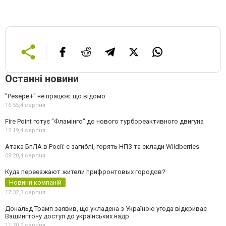
Останні новини
"Резерв+" не працює: що відомо
16:55,
4 серпня
Fire Point готує "Фламінго" до нового турбореактивного двигуна
12:19,
4 серпня
Атака БпЛА в Росії: є загиблі, горять НПЗ та склади Wildberries
09:20,
4 серпня
Куда переезжают жители прифронтовых городов?
Новини компаній
17:32,
3 серпня
Дональд Трамп заявив, що укладена з Україною угода відкриває
Вашингтону доступ до українських надр
11:20,
2 серпня