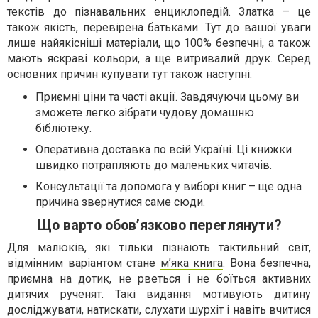
текстів до пізнавальних енциклопедій. Златка – це
також якість, перевірена батьками. Тут до вашої уваги
лише найякісніші матеріали, що 100% безпечні, а також
мають яскраві кольори, а ще витривалий друк. Серед
основних причин купувати тут також наступні:
Приємні ціни та часті акції. Завдячуючи цьому ви
зможете легко зібрати чудову домашню
бібліотеку.
Оперативна доставка по всій Україні. Ці книжки
швидко потрапляють до маленьких читачів.
Консультації та допомога у виборі книг – ще одна
причина звернутися саме сюди.
Що варто обов’язково переглянути?
Для малюків, які тільки пізнають тактильний світ,
відмінним варіантом стане
м’яка книга
. Вона безпечна,
приємна на дотик, не рветься і не боїться активних
дитячих рученят. Такі видання мотивують дитину
досліджувати, натискати, слухати шурхіт і навіть вчитися