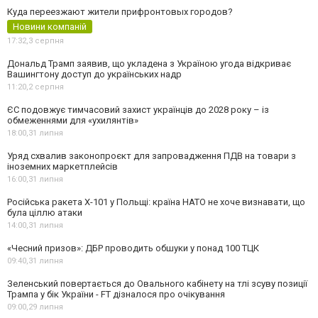
Куда переезжают жители прифронтовых городов?
Новини компаній
17:32,
3 серпня
Дональд Трамп заявив, що укладена з Україною угода відкриває
Вашингтону доступ до українських надр
11:20,
2 серпня
ЄС подовжує тимчасовий захист українців до 2028 року – із
обмеженнями для «ухилянтів»
18:00,
31 липня
Уряд схвалив законопроєкт для запровадження ПДВ на товари з
іноземних маркетплейсів
16:00,
31 липня
Російська ракета Х-101 у Польщі: країна НАТО не хоче визнавати, що
була ціллю атаки
14:00,
31 липня
«Чесний призов»: ДБР проводить обшуки у понад 100 ТЦК
09:40,
31 липня
Зеленський повертається до Овального кабінету на тлі зсуву позиції
Трампа у бік України - FT дізналося про очікування
09:00,
29 липня