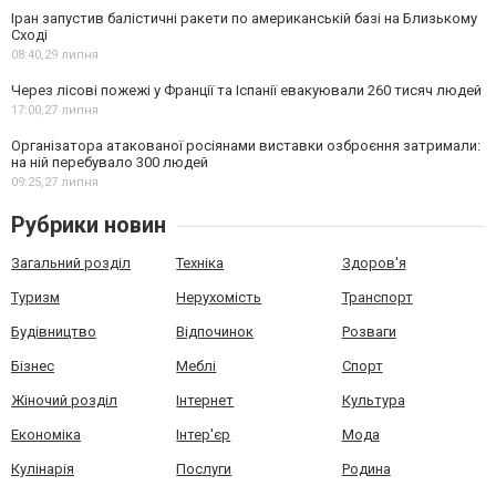
Іран запустив балістичні ракети по американській базі на Близькому
Сході
08:40,
29 липня
Через лісові пожежі у Франції та Іспанії евакуювали 260 тисяч людей
17:00,
27 липня
Організатора атакованої росіянами виставки озброєння затримали:
на ній перебувало 300 людей
09:25,
27 липня
Рубрики новин
Загальний розділ
Техніка
Здоров'я
Туризм
Нерухомість
Транспорт
Будівництво
Відпочинок
Розваги
Бізнес
Меблі
Спорт
Жіночий розділ
Інтернет
Культура
Економіка
Інтер'єр
Мода
Кулінарія
Послуги
Родина