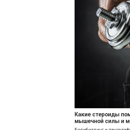
Какие стероиды пом
мышечной силы и 
Бодибилдинг и пауэрлифт