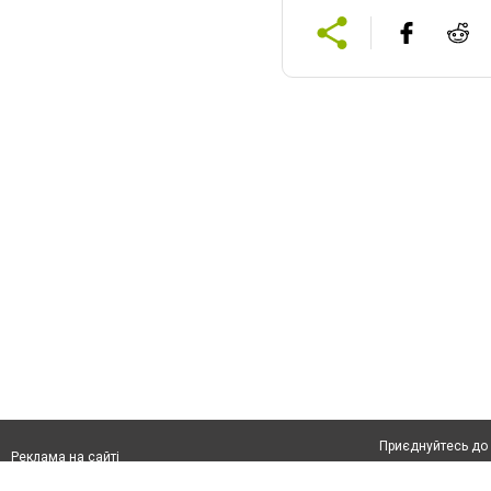
Приєднуйтесь до 
Реклама на сайті
Франшиза "CitySites"