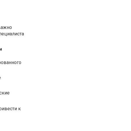
важно
пециалиста
и
рованного
е
ские
ривести к