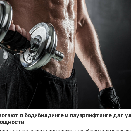
огают в бодибилдинге и пауэрлифтинге для у
мощности
инг - это две разные дисциплины, но общие цели у них о