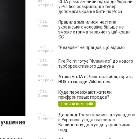
08:50,
США різко змінили підхід до України:
6 серпня
у Politico розкрили, що тепер
допомагає краще бити по Росії
17:22,
Правила змінилися: частина
4 серпня
українських чоловіків більше не
зможе отримати захист у цій країні
ЄС
16:55,
"Резерв+" не працює: що відомо
4 серпня
12:19,
Fire Point готує "Фламінго" до нового
4 серпня
турбореактивного двигуна
09:20,
Атака БпЛА в Росії: є загиблі, горять
4 серпня
НПЗ та склади Wildberries
17:32,
Куда переезжают жители
3 серпня
прифронтовых городов?
Новини компаній
11:20,
Дональд Трамп заявив, що укладена
2 серпня
з Україною угода відкриває
лучшения
Вашингтону доступ до українських
надр
динаковые: