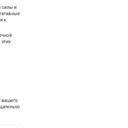
 силы и
егативные
я к
ечной
 этих
я вашего
тщательно