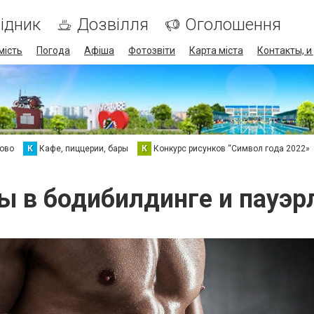
ідник
Дозвілля
Оголошення
мість
Погода
Афіша
Фотозвіти
Карта міста
Контакты, и
хово
К
Кафе, пиццерии, бары
К
Конкурс рисунков “Символ года 2022»
ы в бодибилдинге и пауэр