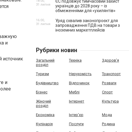
18:00,
ЄС подовжує тимчасовий захист
31 липня
ется
українців до 2028 року – із
обмеженнями для «ухилянтів»
16:00,
Уряд схвалив законопроєкт для
31 липня
запровадження ПДВ на товари з
іноземних маркетплейсів
 важную
ка и
Рубрики новин
й источник
Загальний
Техніка
Здоров'я
розділ
Туризм
Нерухомість
Транспорт
е и
Будівництво
Відпочинок
Розваги
более
Бізнес
Меблі
Спорт
Жіночий
Інтернет
Культура
розділ
Економіка
Інтер'єр
Мода
Кулінарія
Послуги
Родина