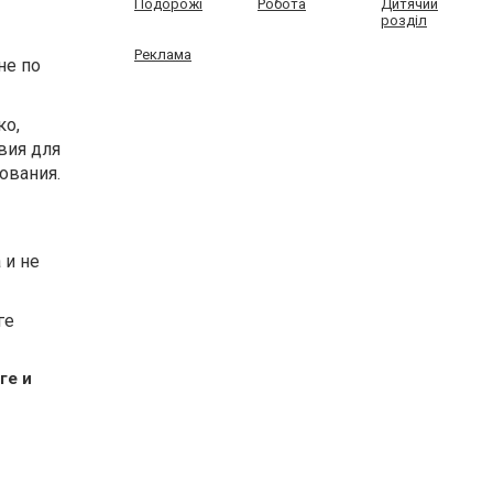
Подорожі
Робота
Дитячий
розділ
Реклама
не по
ко,
вия для
ования.
 и не
ге
ге и