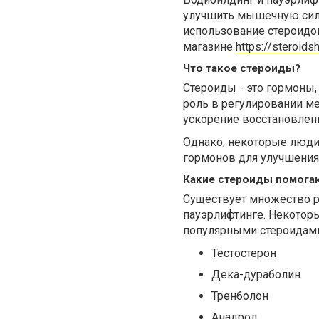
улучшить мышечную силу
использование стероидо
магазине
https://steroids
Что такое стероиды?
Стероиды - это гормоны,
роль в регулировании ме
ускорение восстановлен
Однако, некоторые люди
гормонов для улучшения
Какие стероиды помогаю
Существует множество р
пауэрлифтинге. Некотор
популярными стероидами
Тестостерон
Дека-дураболин
Тренболон
Анадрол