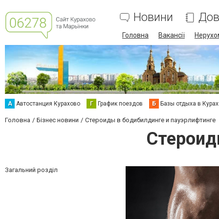
Новини
Дов
Головна
Вакансії
Нерухо
А
Автостанция Курахово
Г
График поездов
Б
Базы отдыха в Кура
Головна
Бізнес новини
Стероиды в бодибилдинге и пауэрлифтинге
Стероид
Загальний розділ