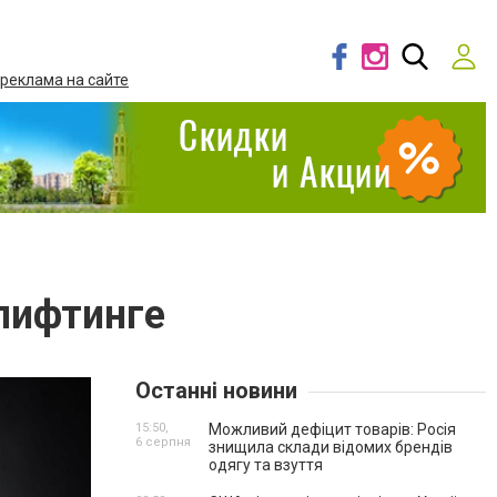
 реклама на сайте
лифтинге
Останні новини
15:50,
Можливий дефіцит товарів: Росія
6 серпня
знищила склади відомих брендів
одягу та взуття