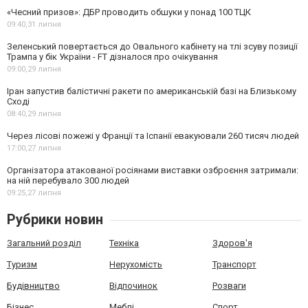
«Чесний призов»: ДБР проводить обшуки у понад 100 ТЦК
09:40,
31 липня
Зеленський повертається до Овального кабінету на тлі зсуву позиції
Трампа у бік України - FT дізналося про очікування
09:00,
29 липня
Іран запустив балістичні ракети по американській базі на Близькому
Сході
08:40,
29 липня
Через лісові пожежі у Франції та Іспанії евакуювали 260 тисяч людей
17:00,
27 липня
Організатора атакованої росіянами виставки озброєння затримали:
на ній перебувало 300 людей
09:25,
27 липня
Рубрики новин
Загальний розділ
Техніка
Здоров'я
Туризм
Нерухомість
Транспорт
Будівництво
Відпочинок
Розваги
Бізнес
Меблі
Спорт