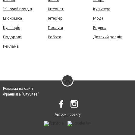
Жіночий розділ
Інтернет
Культура
Економіка
Інтер'єр
Мода
Кулінарія
Послуги
Родина
Подорожі
Робота
Дитячий розділ
Реклама
Реклама на сайті
Франшиза "CitySites"
Автори проєкту