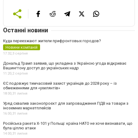
Останні новини
Куда переезжают жители прифронтовых городов?
Новини компаній
17:32,
3 серпня
Дональд Трамп заявив, що укладена з Україною угода відкриває
Вашингтону доступ до українських надр
11:20,
2 серпня
ЄС подовжує тимчасовий захист українців до 2028 року – із
обмеженнями для «ухилянтів»
18:00,
31 липня
Уряд схвалив законопроєкт для запровадження ПДВ на товари з
іноземних маркетплейсів
16:00,
31 липня
Російська ракета Х-101 у Польщі: країна НАТО не хоче визнавати, що
була ціллю атаки
14:00,
31 липня